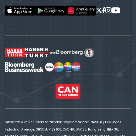
Sitemizdeki veriler Foreks tarafından sağlanmaktadır. NASDAQ, Dow Jones
Industrial Average, SHCOM, FTSE 100, CAC 40, DAX 30, Hang Seng, IBEX 35,