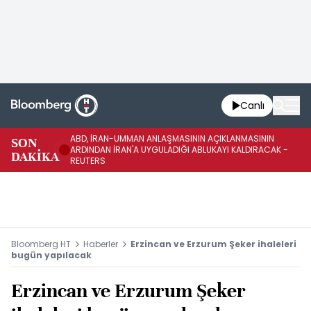
Canlı
ABD, İRAN-UMMAN ANLAŞMASININ AÇIKLANMASININ
AB
SON
ARDINDAN İRAN'A UYGULADIĞI ABLUKAYI KALDIRACAK -
GE
DAKİKA
REUTERS
UY
Bloomberg HT
Haberler
Erzincan ve Erzurum Şeker ihaleleri
bugün yapılacak
Erzincan ve Erzurum Şeker