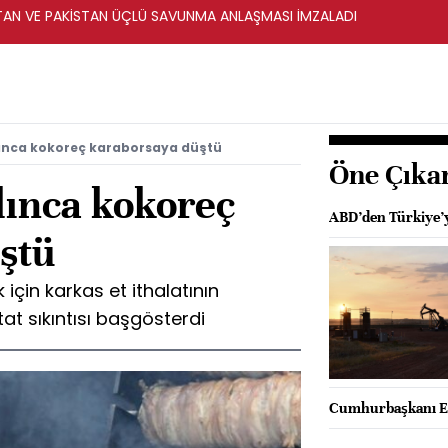
STAN VE PAKİSTAN ÜÇLÜ SAVUNMA ANLAŞMASI İMZALADI
lınca kokoreç karaborsaya düştü
Öne Çıka
lınca kokoreç
ABD’den Türkiye’y
ştü
 için karkas et ithalatının
t sıkıntısı başgösterdi
Cumhurbaşkanı Er