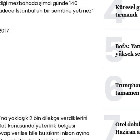
4
ldiği mezbahada şimdi günde 140
Küresel gı
 sadece İstanbul’un bir semtine yetmez”
tırmandı
5
2017
BofA: Yatı
yüksek se
6
Trump'tan
tamamen o
7
a yaklaşık 2 bin dilekçe verdiklerini
Otel dolu
alat konusunda yeterlilik belgesi
Haziran a
evap verilse bile bu sıkıntı nisan ayına