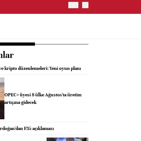
TRUMP: WARSH OLDUKÇA 
nlar
e kripto düzenlemeleri: Yeni oyun planı
OPEC+ üyesi 8 ülke Ağustos'ta üretim
artışına gidecek
doğan'dan F35 açıklaması