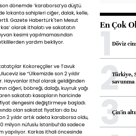
, son dönemde ‘karaborsa’ya düştü.
lokanta sahipleri ciğer, dalak, kelle,
rtli. Gazete Habertürk'ten Mesut
En Çok O
1
kas’ olarak ithalatı ve sakatatın
hayvan kesimi yapılmamasından
kililerden yardım bekliyor.
Döviz cins
2
atatçılar Kokoreççiler ve Tavuk
Uluceviz ise “Ülkemizde son 2 yıldır
Türkiye, 
 Hayvanlar ithal olarak geldiğinden
savunma 
ın ciğeri, böbreği, dalağı, kuyruk yağı
3
ibaren sakatatı kasapların haricinde
iyat dengesini değiştirmeye başladı.
nında olan sakatat fiyatları da bu
Çin'in alt
son 2 yıldır artık adeta karaborsa oldu,
20 milyon nüfuslu İstanbul’da sadece
yapılıyor. Karkas ithali öncesinde