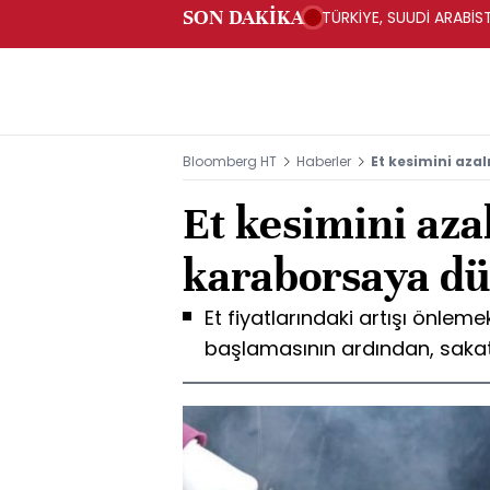
SON DAKİKA
TÜRKİYE, SUUDİ ARABİ
Bloomberg HT
Haberler
Et kesimini aza
Et kesimini aza
karaborsaya dü
Et fiyatlarındaki artışı önlemek
başlamasının ardından, sakata