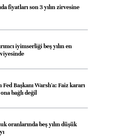
da fiyatları son 3 yılın zirvesine
rımcı iyimserliği beş yılın en
viyesinde
 Fed Başkanı Warsh'a: Faiz kararı
na bağlı değil
luk oranlarında beş yılın düşük
yı