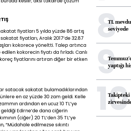
 burada kesilir; aksi takdirde çözüm
8
RTIŞ
TL mevdua
seviyede
sakatat fiyatları 5 yılda yüzde 86 artış
 sakatat fiyatları, Aralık 2017’de 32.87
9
daşları kokorece yöneltti. Talep artınca
ilen kokorecin fiyatı da fırladı. Canlı
Temmuz'da
reç fiyatlarını artıran diğer bir etken
yaptığı hi
10
plar satacak sakatat bulamadıklarından
Takipteki 
ünlere en az yüzde 30 zam geldi. Kelle
zirvesind
 zammın ardından en ucuz 10 TL’ye
in geldiği Edirne’de dana ciğerin
akımının (ciğer) 20 TL’den 35 TL’ye
n, “Müdahale edilmezse sıkıntı