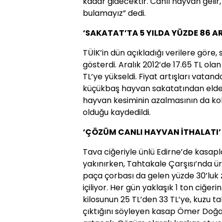
kadar gidecektir. Canlı hayvan gelir,
bulamayız” dedi.
‘SAKATAT’TA 5 YILDA YÜZDE 86 A
TÜİK’in dün açıkladığı verilere göre, 
gösterdi. Aralık 2012’de 17.65 TL olan
TL’ye yükseldi. Fiyat artışları vatan
küçükbaş hayvan sakatatından elde ed
hayvan kesiminin azalmasının da koko
olduğu kaydedildi.
‘ÇÖZÜM CANLI HAYVAN İTHALATI’
Tava ciğeriyle ünlü Edirne’de kasa
yakınırken, Tahtakale Çarşısı’nda ür
paça çorbası da gelen yüzde 30’luk
içiliyor. Her gün yaklaşık 1 ton ciğer
kilosunun 25 TL’den 33 TL’ye, kuzu t
çıktığını söyleyen kasap Ömer Doğa