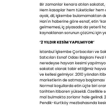
Bir zamanlar kenara atılan sakatat
Hem kasaplar hem tüketiciler hem de 
ayak, dil, işkembe bulamamaktan de
Han'ın haberine göre esnaf, etin ‘kar
gelmemesi, iç piyasada da yeterli 
kaynaklanan sorunun çözümü için yet
‘2 YILDIR KESİM YAPILMIYOR’
İstanbul İşkembe Çorbacıları ve Sak
Satıcıları Esnaf Odası Başkanı Fevzi 
neredeyse hayvan kesimi yapılmıyor.
sakatat olarak tabir ettiğimiz hayvan
ve kellesi gelmiyor. 2010 yılından it
marketlerin de satmaya başlaması f
Normal koşullarda etin üçte biri ora
tarihten itibaren yükseldi. Özellikle 
mal bulmakta zorlanır hale gelindi. 
Pendik-Kurtköy mezbahasında kesim 