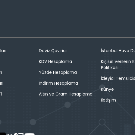
ları
Döviz Çevirici
İstanbul Hava 
n
KDV Hesaplama
Kişisel Verilerin
Politikası
rı
Yüzde Hesaplama
İzleyici Temsilcis
rı
İndirim Hesaplama
Künye
l
Altın ve Gram Hesaplama
İletişim