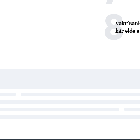
8
VakıfBank
kâr elde e