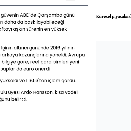
an güvenin ABD'de Çarşamba günü
Küresel piyasalar
arı daha da baskılayabileceği
haftayı aşkın sürenin en yüksek
işinin altıncı gününde 2016 yılının
 arkaya kazançlarına yöneldi. Avrupa
bilgiye göre, reel para isimleri yeni
saplar da euro önerdi.
yükseldi ve 1.1853'ten işlem gördü.
lu üyesi Ardo Hansson, kısa vadeli
unu belirtti.