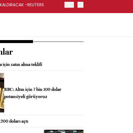
 KALDIRACAK -REUTERS
ABD DIŞİŞLERİ BAKANLIĞI
UYGULANACAK
nlar
için satın alma teklifi
RBC: Altın için 7 bin 100 dolar
potansiyeli görüyoruz
.200 doları aştı