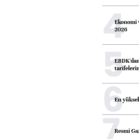
4
Ekonomi v
2026
5
EBDK'dan 
tarifeleri
6
En yüksek
7
Resmi Ga