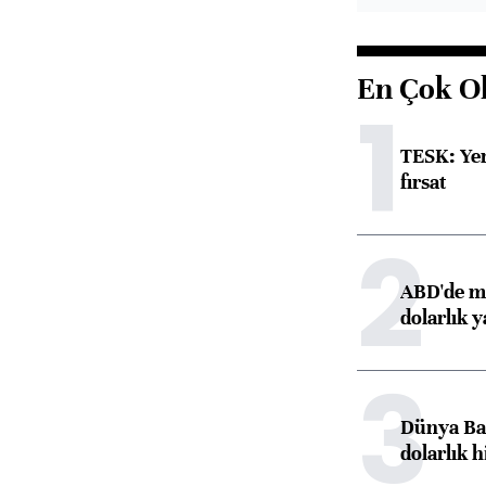
En Çok O
1
TESK: Yen
fırsat
2
ABD'de ma
dolarlık y
3
Dünya Ban
dolarlık h