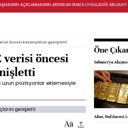
ŞMASININ AÇIKLANMASININ ARDINDAN İRAN'A UYGULADIĞI ABLUKAYI
risi öncesi kazançlarını genişletti
Öne Çıka
verisi öncesi
Sabancı'ya Akçansa 
nişletti
ni uzun pozisyonlar eklemesiyle
Altın, Fed öncesi 5