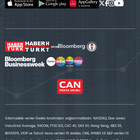
Sitemizdeki veriler Foreks tarafından sağlanmaktadır. NASDAQ, Dow Jones
Industrial Average, SHCOM, FTSE 100, CAC 40, DAX 30, Hang Seng, IBEX 35,
BOVESPA, VİOP ve Tahvil-bono verileri 15 dakika; CME, NYMEX VE S&P verileri 10