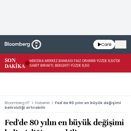
Canlı
SON
MEKSİKA MERKEZ BANKASI FAİZ ORANINI YÜZDE 6,50'DE
OY
DAKİKA
SABİT BIRAKTI; BEKLENTİ YÜZDE 6,50
AÇ
Bloomberg HT
Haberler
Fed'de 80 yılın en büyük değişimi
belirsizliği artırabilir
Fed'de 80 yılın en büyük değişimi