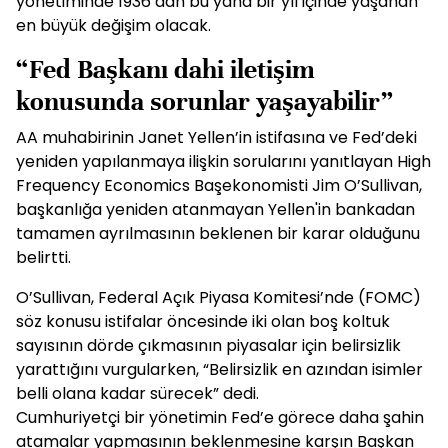
yönetiminde 1936’dan bu yana bir yıl içinde yaşanan
en büyük değişim olacak.
“Fed Başkanı dahi iletişim
konusunda sorunlar yaşayabilir”
AA muhabirinin Janet Yellen’in istifasına ve Fed’deki
yeniden yapılanmaya ilişkin sorularını yanıtlayan High
Frequency Economics Başekonomisti Jim O’Sullivan,
başkanlığa yeniden atanmayan Yellen'in bankadan
tamamen ayrılmasının beklenen bir karar olduğunu
belirtti.
O’Sullivan, Federal Açık Piyasa Komitesi’nde (FOMC)
söz konusu istifalar öncesinde iki olan boş koltuk
sayısının dörde çıkmasının piyasalar için belirsizlik
yarattığını vurgularken, “Belirsizlik en azından isimler
belli olana kadar sürecek” dedi.
Cumhuriyetçi bir yönetimin Fed’e görece daha şahin
atamalar yapmasının beklenmesine karşın Başkan