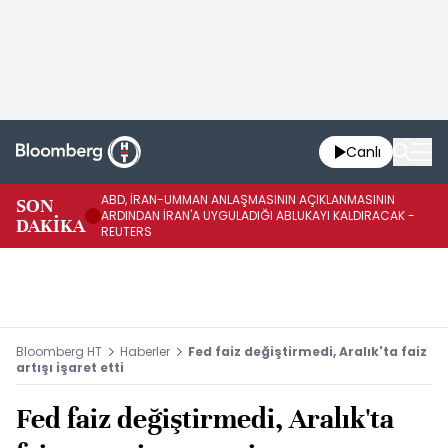
Canlı
ABD, İRAN-UMMAN ANLAŞMASININ AÇIKLANMASININ
AB
SON
ARDINDAN İRAN'A UYGULADIĞI ABLUKAYI KALDIRACAK -
GE
DAKİKA
REUTERS
UY
Bloomberg HT
Haberler
Fed faiz değiştirmedi, Aralık'ta faiz
artışı işaret etti
Fed faiz değiştirmedi, Aralık'ta