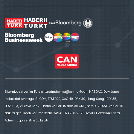
Sitemizdeki veriler Foreks tarafından sağlanmaktadır. NASDAQ, Dow Jones
Industrial Average, SHCOM, FTSE 100, CAC 40, DAX 30, Hang Seng, IBEX 35,
BOVESPA, VİOP ve Tahvil-bono verileri 15 dakika; CME, NYMEX VE S&P verileri 10
dakika gecikmeli verilmektedir. YASAL UYARI © 2026 Kayıtlı Elektronik Posta
Adresi : cgorsel@hs03.kep.tr