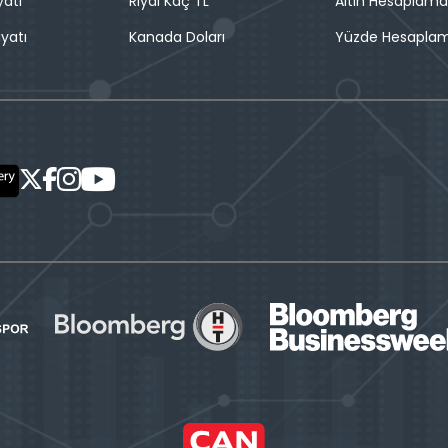
yatı
Riyal Kaç TL
Altın Hesaplama
iyatı
Kanada Doları
Yüzde Hesapla