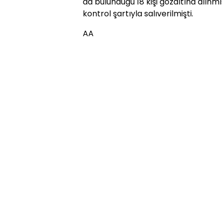
da bulunduğu 18 kişi gözaltına alınmışt
kontrol şartıyla salıverilmişti.
AA