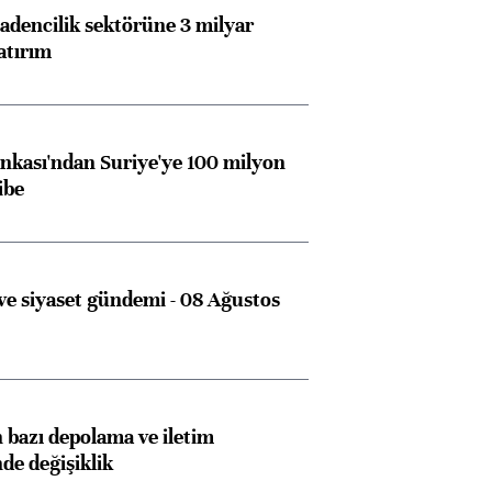
dencilik sektörüne 3 milyar
atırım
kası'ndan Suriye'ye 100 milyon
ibe
e siyaset gündemi - 08 Ağustos
bazı depolama ve iletim
nde değişiklik