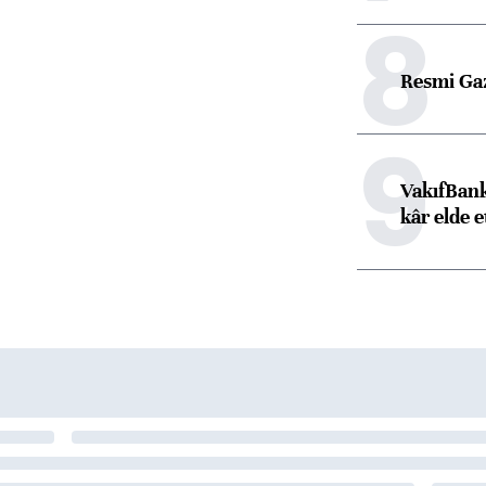
8
Resmi Ga
9
VakıfBank
kâr elde e