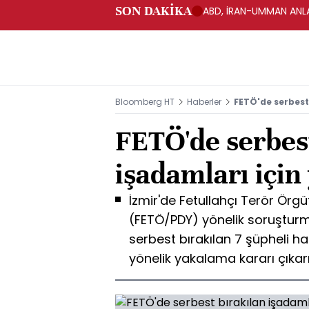
SON DAKİKA
ABD, İRAN-UMMAN ANLA
Bloomberg HT
Haberler
FETÖ'de serbest
FETÖ'de serbes
işadamları için
İzmir'de Fetullahçı Terör Örg
(FETÖ/PDY) yönelik soruşt
serbest bırakılan 7 şüpheli h
yönelik yakalama kararı çıkarı