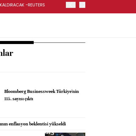
 KALDIRACAK -REUTERS
ABD DIŞİŞLERİ BAKANLIĞI
UYGULANACAK
nlar
Bloomberg Businessweek Türkiye'nin
115. sayısı çıktı
ın enflasyon beklentisi yükseldi