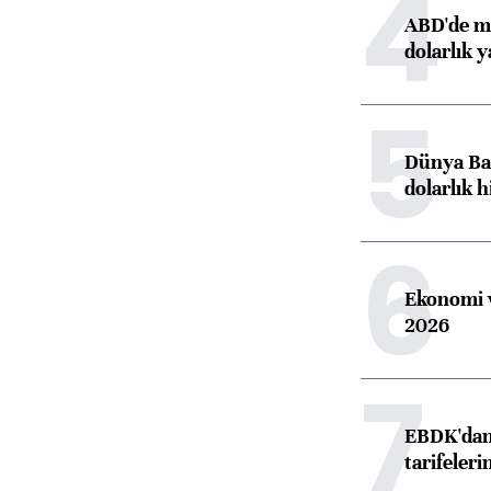
4
ABD'de ma
dolarlık y
5
Dünya Ban
dolarlık h
6
Ekonomi v
2026
7
EBDK'dan 
tarifeleri