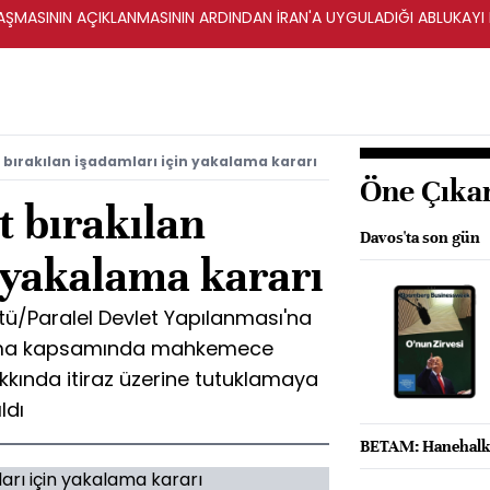
ŞMASININ AÇIKLANMASININ ARDINDAN İRAN'A UYGULADIĞI ABLUKAYI
 bırakılan işadamları için yakalama kararı
Öne Çıka
t bırakılan
Davos'ta son gün
 yakalama kararı
ütü/Paralel Devlet Yapılanması'na
urma kapsamında mahkemece
akkında itiraz üzerine tutuklamaya
ldı
BETAM: Hanehalkın