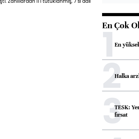
ı. Zanlılardan 11'i tutuklanmış, 7'si adli
En Çok O
1
En yüksek
2
Halka arz
3
TESK: Yen
fırsat