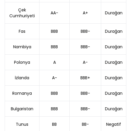
Çek
AA-
A+
Durağan
Cumhuriyeti
Fas
BBB
BBB-
Durağan
Nambiya
BBB
BBB-
Durağan
Polonya
A
A-
Durağan
İzlanda
A-
BBB+
Durağan
Romanya
BBB
BBB-
Durağan
Bulgaristan
BBB
BBB-
Durağan
Tunus
BB
BB-
Negatif