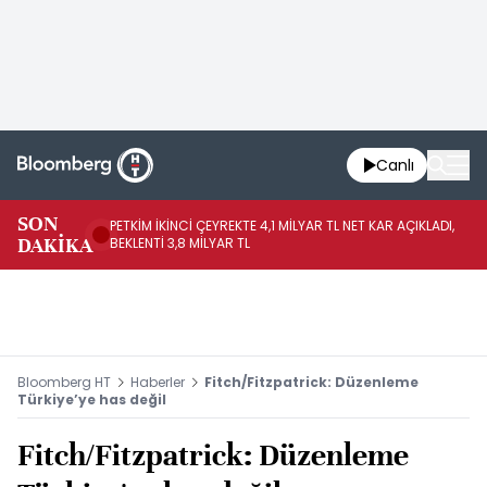
Canlı
SON
PETKİM İKİNCİ ÇEYREKTE 4,1 MİLYAR TL NET KAR AÇIKLADI,
İR
DAKİKA
BEKLENTİ 3,8 MİLYAR TL
UY
Bloomberg HT
Haberler
Fitch/Fitzpatrick: Düzenleme
Türkiye’ye has değil
Fitch/Fitzpatrick: Düzenleme