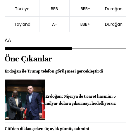
Türkiye
BBB
BBB-
Durağan
Tayland
A-
BBB+
Durağan
AA
Öne Çıkanlar
Erdoğan ile Trump telefon görüşmesi gerçekleştirdi
Erdoğan: Nijerya ile ticaret hacmini 5
milyar dolara çıkarmayı hedefliyoruz
Citi'den dikkat çeken üç aylık gümüş tahmini