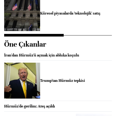
Küresel piyasalarda 'teknolojik' satış
Öne Çıkanlar
İran'dan Hürmüz'ü açmak için abluka koşulu
Trump'tan Hürmüz tepkisi
Hürmüz'de gerilim: Ateş açıldı