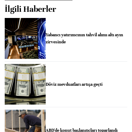
İlgili Haberler
Yabancı yatırımcının tahvil alımı altı ayın
zirvesinde
Döviz mevduatları artışa geçti
ABD'de konut başlangıçları toparlandı