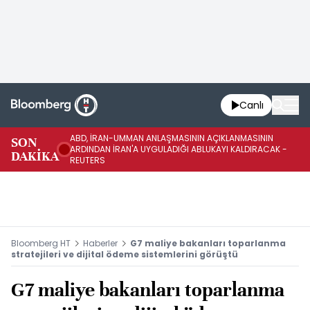
Canlı
ABD, İRAN-UMMAN ANLAŞMASININ AÇIKLANMASININ
AB
SON
ARDINDAN İRAN'A UYGULADIĞI ABLUKAYI KALDIRACAK -
GE
DAKİKA
REUTERS
UY
Bloomberg HT
Haberler
G7 maliye bakanları toparlanma
stratejileri ve dijital ödeme sistemlerini görüştü
G7 maliye bakanları toparlanma