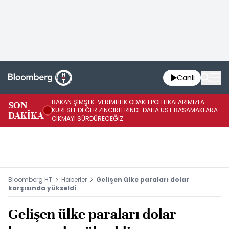
Canlı
BAKAN ŞİMŞEK: VERİMLİLİK ODAKLI POLİTİKALARIMIZLA
BA
SON
KÜRESEL DEĞER ZİNCİRLERİNDE DAHA ÜST BASAMAKLARA
VE
DAKİKA
ÇIKMAYI SÜRDÜRECEĞİZ
DÖ
Bloomberg HT
Haberler
Gelişen ülke paraları dolar
karşısında yükseldi
Gelişen ülke paraları dolar