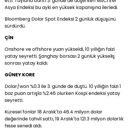
etti. Tayland bahtı 3. günde de düşerken MSCI EM
Asya Endeksi bu ayki en yüksek kapanışına ilerledi.
Bloomberg Dolar Spot Endeksi 2 günlük düşüşünü
sürdürdü.
ÇİN
Onshore ve offshore yuan yükseldi, 10 yıllığın faizi
yatay seyretti. Şanghay borsası 2 günlük yükseliş
sonrası yatay kaldı.
GÜNEY KORE
Dolar/won %0.3 ile 3. günde de düştü. 10 yıllığın faizi 1
baz puan artışla %2.46 olurken Kospi endeksi yatay
seyretti.
Küresel fonlar 18 Aralık'ta 46.4 milyon dolar
değerinde tahvil sattı, 19 Aralık'ta 121.3 milyon dolarlık
hisse senedi aldı.