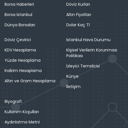
Borsa Haberleri
Döviz Kurları
Borsa İstanbul
Altın Fiyatları
Dünya Borsaları
Dolar Kaç Tl
Döviz Çevirici
İstanbul Hava Durumu
KDV Hesaplama
Kişisel Verilerin Korunması
Politikası
Yüzde Hesaplama
İzleyici Temsilcisi
İndirim Hesaplama
Künye
Altın ve Gram Hesaplama
İletişim
Biyografi
Kullanım Koşulları
Aydınlatma Metni