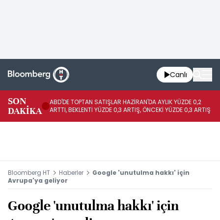
Canlı
SON
ABD'DE TOPTAN SATIŞLAR HAZİRAN'DA AYLIK YÜZDE 0,2
AP
DAKİKA
ARTTI, BEKLENTİ YÜZDE 0,3 ARTIŞ, ÖNCEKİ YÜZDE 0,3 ARTIŞ
KA
Bloomberg HT
Haberler
Google 'unutulma hakkı' için
Avrupa'ya geliyor
Google 'unutulma hakkı' için