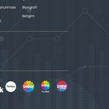
 Korunması
Biyografi
İletişim
i