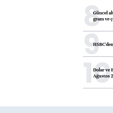
8
Güncel alt
gram ve ç
9
HSBC'den 
10
Dolar ve 
Ağustos 2