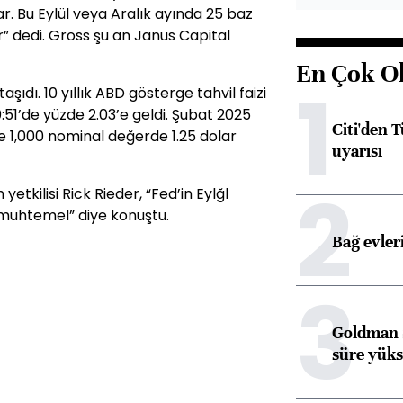
r. Bu Eylül veya Aralık ayında 25 baz
r” dedi. Gross şu an Janus Capital
En Çok O
1
aşıdı. 10 yıllık ABD gösterge tahvil faizi
:51’de yüzde 2.03’e geldi. Şubat 2025
Citi'den 
/8 ve 1,000 nominal değerde 1.25 dolar
uyarısı
2
etkilisi Rick Rieder, “Fed’in Eylğl
 muhtemel” diye konuştu.
Bağ evleri
3
Goldman S
süre yüks