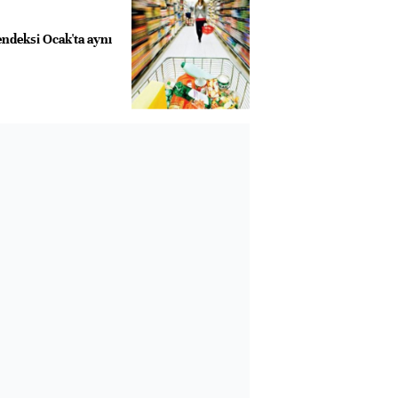
deksi Ocak'ta aynı