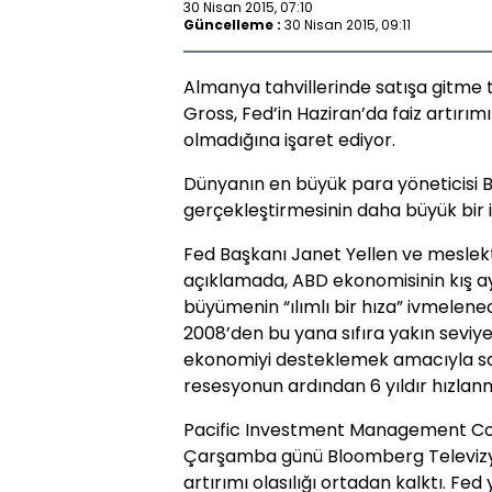
30 Nisan 2015, 07:10
Güncelleme :
30 Nisan 2015, 09:11
Almanya tahvillerinde satışa gitme tar
Gross, Fed’in Haziran’da faiz artırımı
olmadığına işaret ediyor.
Dünyanın en büyük para yöneticisi Bla
gerçekleştirmesinin daha büyük bir i
Fed Başkanı Janet Yellen ve meslek
açıklamada, ABD ekonomisinin kış a
büyümenin “ılımlı bir hıza” ivmeleneceğ
2008’den bu yana sıfıra yakın seviy
ekonomiyi desteklemek amacıyla sab
resesyonun ardından 6 yıldır hızlan
Pacific Investment Management Co. e
Çarşamba günü Bloomberg Televizyo
artırımı olasılığı ortadan kalktı. Fed 