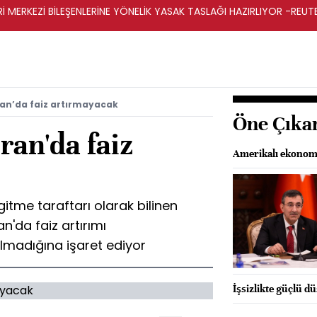
Rİ MERKEZİ BİLEŞENLERİNE YÖNELİK YASAK TASLAĞI HAZIRLIYOR -REUT
ran’da faiz artırmayacak
Öne Çıka
ran'da faiz
Amerikalı ekonomi
itme taraftarı olarak bilinen
an'da faiz artırımı
olmadığına işaret ediyor
İşsizlikte güçlü d