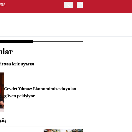
ERS
İRAN İLE UMMAN'IN GEÇİ
SAĞLAYACAK -REUTERS
nlar
stten kriz uyarısı
Cevdet Yılmaz: Ekonomimize duyulan
güven pekişiyor
üşüş