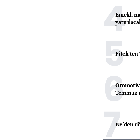
4
Emekli ma
yatırılaca
5
Fitch'ten
6
Otomotiv 
Temmuz 
7
BP’den dö