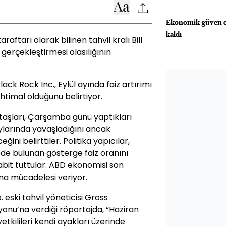
Ekonomik güven en
kaldı
aftarı olarak bilinen tahvil kralı Bill
 gerçekleştirmesi olasılığının
ck Rock Inc., Eylül ayında faiz artırımı
htimal olduğunu belirtiyor.
taşları, Çarşamba günü yaptıkları
ylarında yavaşladığını ancak
ini belirttiler. Politika yapıcılar,
ede bulunan gösterge faiz oranını
it tuttular. ABD ekonomisi son
ma mücadelesi veriyor.
ski tahvil yöneticisi Gross
nu’na verdiği röportajda, “Haziran
yetkilileri kendi ayakları üzerinde