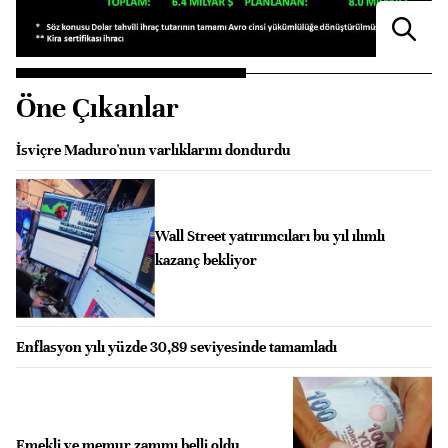
Öne Çıkanlar
İsviçre Maduro'nun varlıklarını dondurdu
Wall Street yatırımcıları bu yıl ılımlı
kazanç bekliyor
Enflasyon yılı yüzde 30,89 seviyesinde tamamladı
Emekli ve memur zammı belli oldu