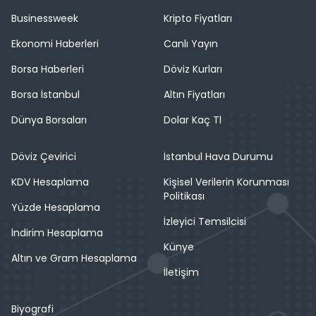
Businessweek
Kripto Fiyatları
Ekonomi Haberleri
Canlı Yayın
Borsa Haberleri
Döviz Kurları
Borsa İstanbul
Altın Fiyatları
Dünya Borsaları
Dolar Kaç Tl
Döviz Çevirici
İstanbul Hava Durumu
KDV Hesaplama
Kişisel Verilerin Korunması
Politikası
Yüzde Hesaplama
İzleyici Temsilcisi
İndirim Hesaplama
Künye
Altın ve Gram Hesaplama
İletişim
Biyografi