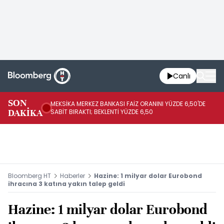
Canlı
SON
MEKSİKA MERKEZ BANKASI FAİZ ORANINI YÜZDE 6,50'DE
OY
DAKİKA
SABİT BIRAKTI; BEKLENTİ YÜZDE 6,50
AÇ
Bloomberg HT
Haberler
Hazine: 1 milyar dolar Eurobond
ihracına 3 katına yakın talep geldi
Hazine: 1 milyar dolar Eurobond