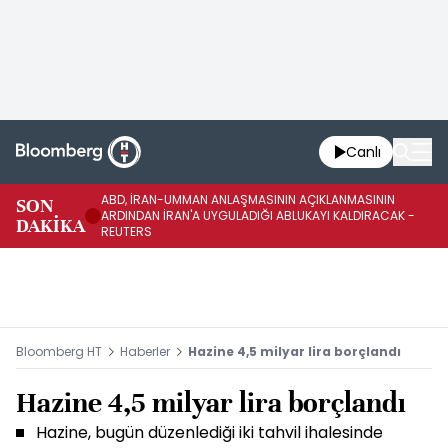
Canlı
ABD, İRAN-UMMAN ANLAŞMASININ AÇIKLANMASININ
AB
SON
ARDINDAN İRAN'A UYGULADIĞI ABLUKAYI KALDIRACAK -
GE
DAKİKA
REUTERS
UY
Bloomberg HT
Haberler
Hazine 4,5 milyar lira borçlandı
Hazine 4,5 milyar lira borçlandı
Hazine, bugün düzenlediği iki tahvil ihalesinde