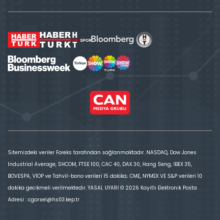
Sitemizdeki veriler Foreks tarafından sağlanmaktadır. NASDAQ, Dow Jones
Industrial Average, SHCOM, FTSE 100, CAC 40, DAX 30, Hang Seng, IBEX 35,
BOVESPA, VİOP ve Tahvil-bono verileri 15 dakika; CME, NYMEX VE S&P verileri 10
dakika gecikmeli verilmektedir. YASAL UYARI © 2026 Kayıtlı Elektronik Posta
Adresi : cgorsel@hs03.kep.tr