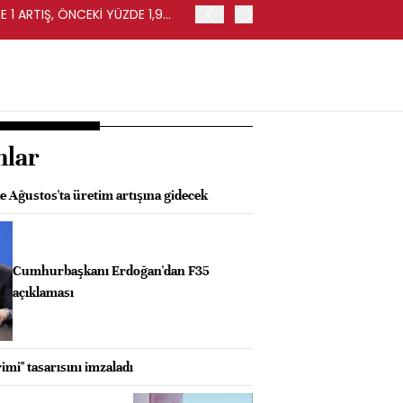
 1 ARTIŞ, ÖNCEKİ YÜZDE 1,9
EURO BÖLGESİ'NDE PERAKE
0,4 ARTIŞ
nlar
 Ağustos'ta üretim artışına gidecek
Cumhurbaşkanı Erdoğan'dan F35
açıklaması
imi" tasarısını imzaladı