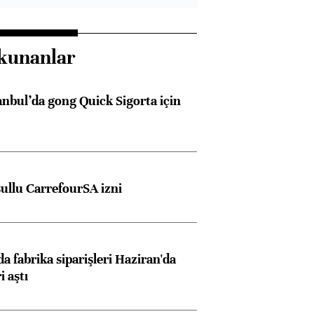
kunanlar
anbul’da gong Quick Sigorta için
şullu CarrefourSA izni
a fabrika siparişleri Haziran'da
i aştı