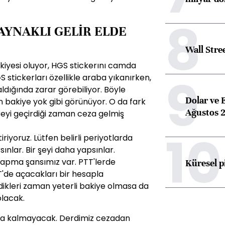
8
AYNAKLI GELİR ELDE
Wall Stre
akiyesi oluyor, HGS stickerını camda
9
S stickerları özellikle araba yıkanırken,
ldığında zarar görebiliyor. Böyle
Dolar ve 
 bakiye yok gibi görünüyor. O da fark
Ağustos 2
eyi geçirdiği zaman ceza gelmiş
10
iriyoruz. Lütfen belirli periyotlarda
ınlar. Bir şeyi daha yapsınlar.
yapma şansımız var. PTT'lerde
Küresel p
T'de açacakları bir hesapla
dirdikleri zaman yeterli bakiye olmasa da
lacak.
şıya kalmayacak. Derdimiz cezadan