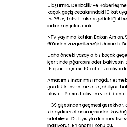
Ulaştırma, Denizcilik ve Haberleş
kaçak geçiş cezalarındaki 10 kat uygu
ve 36 ay taksit imkanı getirildiğini b
indirim uygulanacak.
NTV yayınına katılan Bakan Arslan, 9
60'ından vazgeçileceğini duyurdu. Bak
Daha önceki yasayla biz kaçak geçen
içerisinde pğarasını öder bakiyesini
15 günü geçerse 10 kat ceza alıyordu
Amacımız insanımızı mağdur etmek 
gördük ki insanımız atlayabiliyor, b
oluyor. "Benim bakiyem vardı bana cez
HGS gişesinden geçmesi gerekiyor, 
ki caydırıcı olması açısından koydu
edebiliyor. Dolayısıyla dün meclise ve
indiriyoruz. En önemli konu bu.