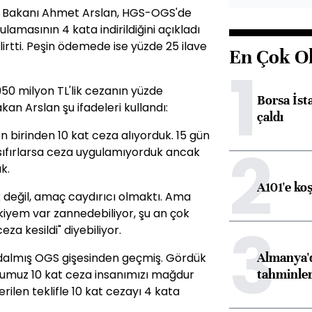
me Bakanı Ahmet Arslan, HGS-OGS'de
lamasının 4 kata indirildiğini açıkladı
elirtti. Peşin ödemede ise yüzde 25 ilave
En Çok O
1
50 milyon TL'lik cezanın yüzde
Borsa İst
an Arslan şu ifadeleri kullandı:
çaldı
 birinden 10 kat ceza alıyorduk. 15 gün
2
 sıfırlarsa ceza uygulamıyorduk ancak
k.
A101'e ko
değil, amaç caydırıcı olmaktı. Ama
akiyem var zannedebiliyor, şu an çok
3
a kesildi" diyebiliyor.
Almanya'd
dalmış OGS gişesinden geçmiş. Gördük
tahminler
ğumuz 10 kat ceza insanımızı mağdur
rilen teklifle 10 kat cezayı 4 kata