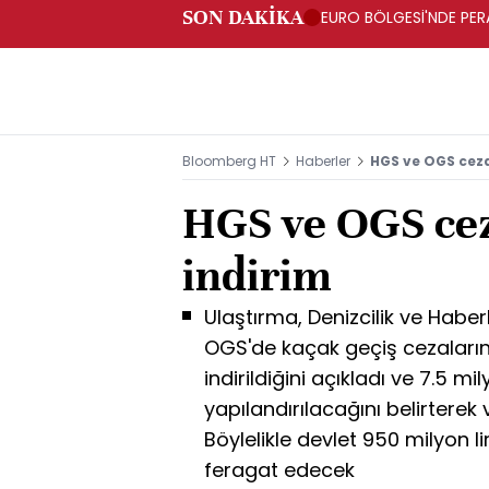
SON DAKİKA
EURO BÖLGESİ'NDE PERA
ARTIŞ
Bloomberg HT
Haberler
HGS ve OGS ceza
HGS ve OGS ce
indirim
Ulaştırma, Denizcilik ve Hab
OGS'de kaçak geçiş cezaların
indirildiğini açıkladı ve 7.5 m
yapılandırılacağını belirtere
Böylelikle devlet 950 milyon l
feragat edecek