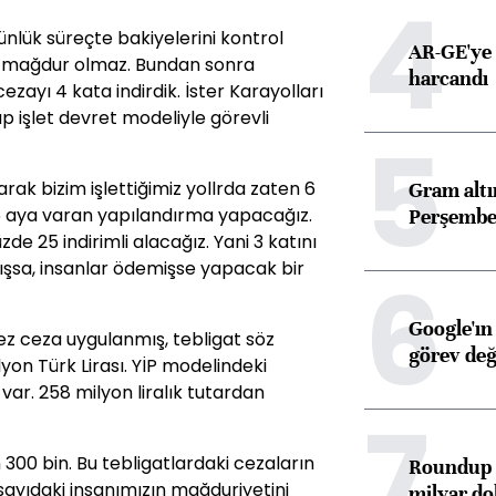
4
ünlük süreçte bakiyelerini kontrol
AR-GE'ye 
ız mağdur olmaz. Bundan sonra
harcandı
ayı 4 kata indirdik. İster Karayolları
p işlet devret modeliyle görevli
5
ak bizim işlettiğimiz yollrda zaten 6
Gram alt
36 aya varan yapılandırma yapacağız.
Perşembe 
e 25 indirimli alacağız. Yani 3 katını
şsa, insanlar ödemişse yapacak bir
6
Google'ın
ez ceza uygulanmış, tebligat söz
görev değ
lyon Türk Lirası. YİP modelindeki
var. 258 milyon liralık tutardan
7
 300 bin. Bu tebligatlardaki cezaların
Roundup d
sayıdaki insanımızın mağduriyetini
milyar dol