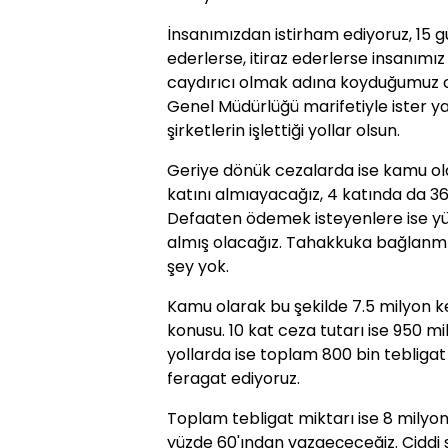
İnsanımızdan istirham ediyoruz, 15 g
ederlerse, itiraz ederlerse insanım
caydırıcı olmak adına koyduğumuz cez
Genel Müdürlüğü marifetiyle ister ya
şirketlerin işlettiği yollar olsun.
Geriye dönük cezalarda ise kamu olar
katını almıayacağız, 4 katında da 
Defaaten ödemek isteyenlere ise yüzd
almış olacağız. Tahakkuka bağlanmı
şey yok.
Kamu olarak bu şekilde 7.5 milyon k
konusu. 10 kat ceza tutarı ise 950 mi
yollarda ise toplam 800 bin tebligat 
feragat ediyoruz.
Toplam tebligat miktarı ise 8 milyon
yüzde 60'ından vazgeçeceğiz. Ciddi 