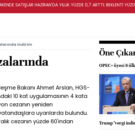
KENDE SATIŞLAR HAZİRAN'DA YILLIK YÜZDE 0,7 ARTTI; BEKLENTİ YÜZDE
larında indirim
Öne Çıka
zalarında
OPEC+ üyesi 8 ülke
erleşme Bakanı Ahmet Arslan, HGS-
daki 10 kat uygulamasının 4 kata
ilyon cezanın yeniden
k vatandaşlara uyarılarda bulundu.
iralık cezanın yüzde 60'ından
Trump "vergi indir