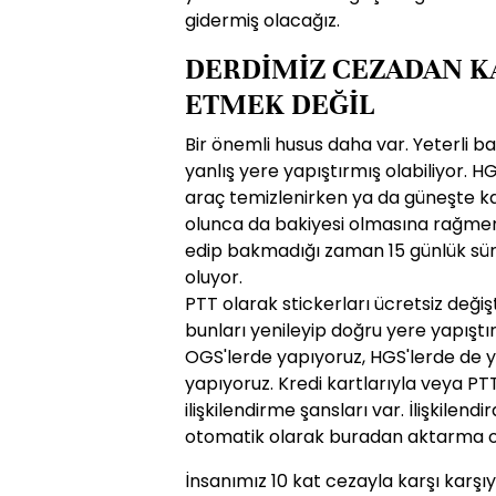
gidermiş olacağız.
DERDİMİZ CEZADAN K
ETMEK DEĞİL
Bir önemli husus daha var. Yeterli b
yanlış yere yapıştırmış olabiliyor. HG
araç temizlenirken ya da güneşte ka
olunca da bakiyesi olmasına rağmen
edip bakmadığı zaman 15 günlük sür
oluyor.
PTT olarak stickerları ücretsiz değişt
bunları yenileyip doğru yere yapıştırs
OGS'lerde yapıyoruz, HGS'lerde de 
yapıyoruz. Kredi kartlarıyla veya PT
ilişkilendirme şansları var. İlişkilen
otomatik olarak buradan aktarma o
İnsanımız 10 kat cezayla karşı kar