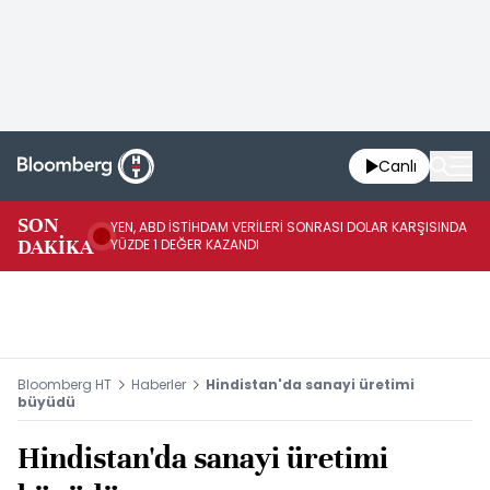
Canlı
SON
YEN, ABD İSTİHDAM VERİLERİ SONRASI DOLAR KARŞISINDA
AB
DAKİKA
YÜZDE 1 DEĞER KAZANDI
YÜ
Bloomberg HT
Haberler
Hindistan'da sanayi üretimi
büyüdü
Hindistan'da sanayi üretimi