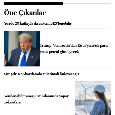
Öne Çıkanlar
Yüzde 20 katkıyla da sistem BES’lenebilir
Trump: Venezuela'dan Küba'ya artık para
ya da petrol gitmeyecek
Şimşek: Konkordatoda suistimali önleyeceğiz
Yenilenebilir enerji istihdamında yapay
zeka etkisi