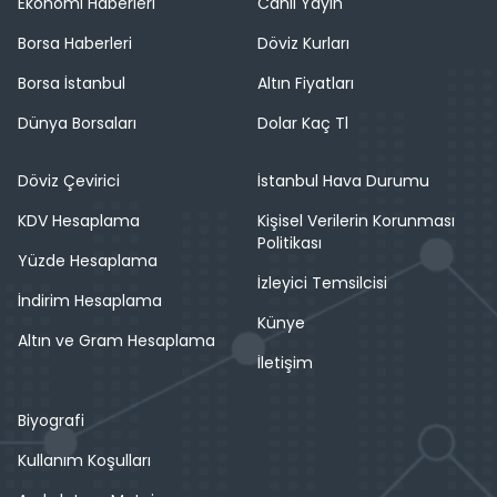
Ekonomi Haberleri
Canlı Yayın
Borsa Haberleri
Döviz Kurları
Borsa İstanbul
Altın Fiyatları
Dünya Borsaları
Dolar Kaç Tl
Döviz Çevirici
İstanbul Hava Durumu
KDV Hesaplama
Kişisel Verilerin Korunması
Politikası
Yüzde Hesaplama
İzleyici Temsilcisi
İndirim Hesaplama
Künye
Altın ve Gram Hesaplama
İletişim
Biyografi
Kullanım Koşulları