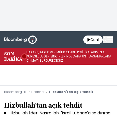
Canlı
BAKAN ŞİMŞEK: VERİMLİLİK ODAKLI POLİTİKALARIMIZLA
BA
SON
KÜRESEL DEĞER ZİNCİRLERİNDE DAHA ÜST BASAMAKLARA
VE
DAKİKA
ÇIKMAYI SÜRDÜRECEĞİZ
DÖ
Bloomberg HT
Haberler
Hizbullah'tan açık tehdit
Hizbullah'tan açık tehdit
Hizbullah lideri Nasrallah, "İsrail Lübnan'a saldırırsa