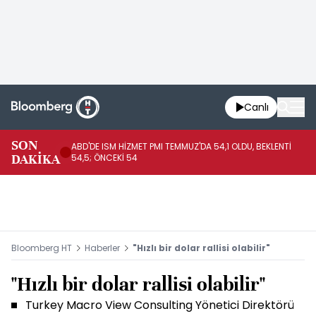
Canlı
SON
ABD'DE ISM HİZMET PMI TEMMUZ'DA 54,1 OLDU, BEKLENTİ
AB
DAKİKA
54,5; ÖNCEKİ 54
ÖN
Bloomberg HT
Haberler
"Hızlı bir dolar rallisi olabilir"
"Hızlı bir dolar rallisi olabilir"
Turkey Macro View Consulting Yönetici Direktörü