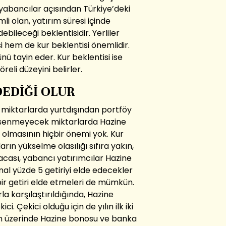
 yabancılar açısından Türkiye’deki
i olan, yatırım süresi içinde
ileceği beklentisidir. Yerliler
i hem de kur beklentisi önemlidir.
nü tayin eder. Kur beklentisi ise
eli düzeyini belirler.
DEDİĞİ OLUR
miktarlarda yurtdışından portföy
ümsenmeyecek miktarlarda Hazine
if olmasının hiçbir önemi yok. Kur
ların yükselme olasılığı sıfıra yakın,
acası, yabancı yatırımcılar Hazine
l yüzde 5 getiriyi elde edecekler
bir getiri elde etmeleri de mümkün.
la karşılaştırıldığında, Hazine
i. Çekici olduğu için de yılın ilk iki
ın üzerinde Hazine bonosu ve banka