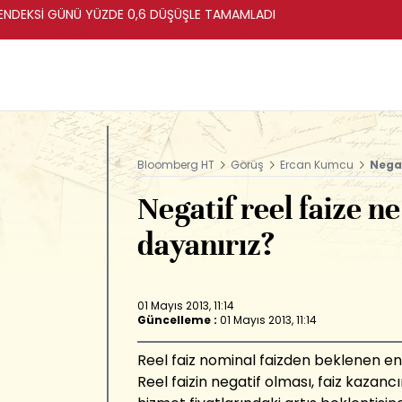
ENDEKSİ GÜNÜ YÜZDE 0,6 DÜŞÜŞLE TAMAMLADI
Bloomberg HT
Görüş
Ercan Kumcu
Negat
Negatif reel faize n
dayanırız?
01 Mayıs 2013, 11:14
Güncelleme :
01 Mayıs 2013, 11:14
Reel faiz nominal faizden beklenen en
Reel faizin negatif olması, faiz kazanc