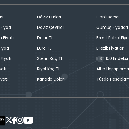
rı
Döviz Kurları
Canlı Borsa
Fiyatı
Döviz Çevirici
Gümüş Fiyatları
n Fiyatı
Dolar TL
Brent Petrol Fiya
iyatı
Euro TL
Bilezik Fiyatları
 Fiyatı
Sterin Kaç TL
BIST 100 Endeksi
yatı
Riyal Kaç TL
Altın Hesaplama
iyatı
Kanada Doları
Yüzde Hesapla