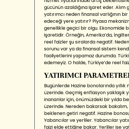
hizmet fiyatlarındaki artış beklentisin
gücünün azaldığına işaret eder. Alım 
yatırımcı neden finansal varlığının bir
edeceği yere yatırır? Piyasa mekanizma
genellikle geçici bir olgu. Ekonomide b
işaretidir. Örneğin, Amerika’da, İngilt
reel faizler şu sıralarda negatif. Ne
sorunu var ya da finansal sistem kend
faaliyetlerini yapamaz durumda. Türki
edemeyiz. O halde, Türkiye’de reel fai
YATIRIMCI PARAMETRE
Bugünlerde Hazine bonolarında yıllık n
üzerinde. Geçmiş enflasyon yaklaşık y
inananlar için, önümüzdeki bir yılda 
üzerinde. Nereden bakarsak bakalım,
beklenen getiri negatif. Hazine bonosu
Yabancılar ve yerliler. Yabancılar yat
faizi elde ettiğine bakar. Yerliler ise 