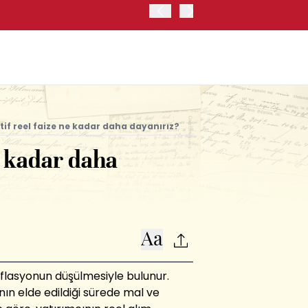
JAPONYA BORSASI'NDA TO
if reel faize ne kadar daha dayanırız?
e kadar daha
flasyonun düşülmesiyle bulunur.
ının elde edildiği sürede mal ve