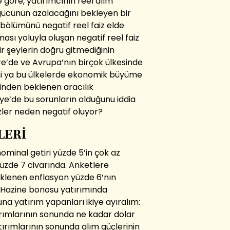
e göre, yatırımcının reel alım
gücünün azalacağını bekleyen bir
 bölümünü negatif reel faiz elde
sı yoluyla oluşan negatif reel faiz
ir şeylerin doğru gitmediğinin
ere’de ve Avrupa’nın birçok ülkesinde
deni ya bu ülkelerde ekonomik büyüme
inden beklenen aracılık
ye’de bu sorunların olduğunu iddia
zler neden negatif oluyor?
LERİ
ominal getiri yüzde 5’in çok az
üzde 7 civarında. Anketlere
beklenen enflasyon yüzde 6’nın
 Hazine bonosu yatırımında
na yatırım yapanları ikiye ayıralım:
ırımlarının sonunda ne kadar dolar
yatırımlarının sonunda alım güçlerinin