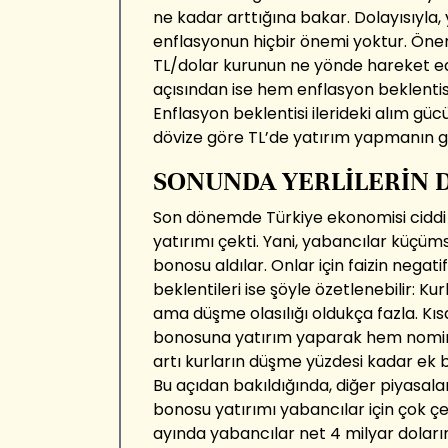
ne kadar arttığına bakar. Dolayısıyla,
enflasyonun hiçbir önemi yoktur. Öneml
TL/dolar kurunun ne yönde hareket edeb
açısından ise hem enflasyon beklentis
Enflasyon beklentisi ilerideki alım gücü
dövize göre TL’de yatırım yapmanın gör
SONUNDA YERLİLERİN 
Son dönemde Türkiye ekonomisi ciddi 
yatırımı çekti. Yani, yabancılar küç
bonosu aldılar. Onlar için faizin negat
beklentileri ise şöyle özetlenebilir: Kur
ama düşme olasılığı oldukça fazla. Kıs
bonosuna yatırım yaparak hem nomina
artı kurların düşme yüzdesi kadar ek 
Bu açıdan bakıldığında, diğer piyasalar
bonosu yatırımı yabancılar için çok çekic
ayında yabancılar net 4 milyar dolar