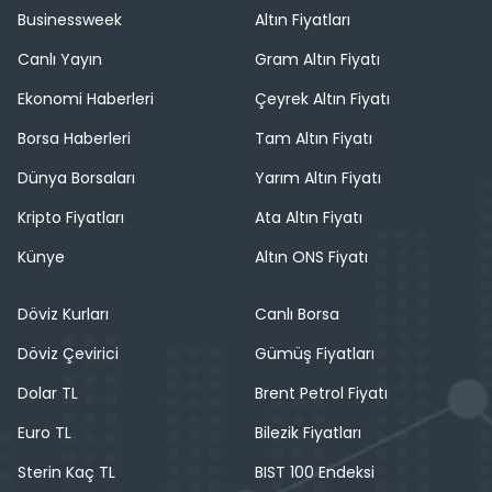
Businessweek
Altın Fiyatları
Canlı Yayın
Gram Altın Fiyatı
Ekonomi Haberleri
Çeyrek Altın Fiyatı
Borsa Haberleri
Tam Altın Fiyatı
Dünya Borsaları
Yarım Altın Fiyatı
Kripto Fiyatları
Ata Altın Fiyatı
Künye
Altın ONS Fiyatı
Döviz Kurları
Canlı Borsa
Döviz Çevirici
Gümüş Fiyatları
Dolar TL
Brent Petrol Fiyatı
Euro TL
Bilezik Fiyatları
Sterin Kaç TL
BIST 100 Endeksi