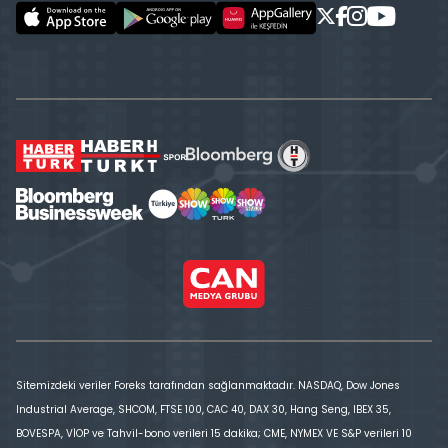
Sitemizdeki veriler Foreks tarafından sağlanmaktadır. NASDAQ, Dow Jones
Industrial Average, SHCOM, FTSE 100, CAC 40, DAX 30, Hang Seng, IBEX 35,
BOVESPA, VİOP ve Tahvil-bono verileri 15 dakika; CME, NYMEX VE S&P verileri 10