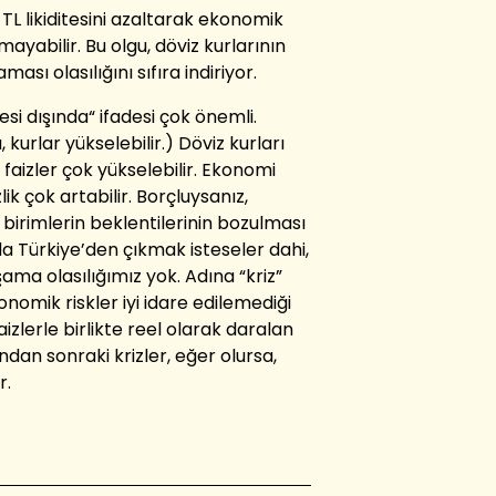
TL likiditesini azaltarak ekonomik
ayabilir. Bu olgu, döviz kurlarının
ası olasılığını sıfıra indiriyor.
i dışında“ ifadesi çok önemli.
 kurlar yükselebilir.) Döviz kurları
faizler çok yükselebilir. Ekonomi
zlik çok artabilir. Borçluysanız,
 birimlerin beklentilerinin bozulması
a Türkiye’den çıkmak isteseler dahi,
ama olasılığımız yok. Adına “kriz”
mik riskler iyi idare edilemediği
izlerle birlikte reel olarak daralan
ndan sonraki krizler, eğer olursa,
r.