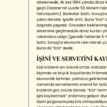
nitelemedik. İlk kez 1994 yılında döviz ku
geçti (Hazine’nin yüzde 50 dönem faizi
hatırlayalım). Bankalar battı. Sonuçt
yakın daraldı. İşsizlik arttı. Buna “kriz“
başında yaşadık. Önceden belirlenmiş k
sistemine geçilmesiyle döviz kurları yin
rakamlara ulaştı (gecelik faizlerde 5-6
battı. Sonuçta ekonomi reel olarak yüzde
Buna da “kriz” dedik.
İŞİNİ VE SERVETİNİ K
Eski krizlerin en önemli ortak noktaların
biçimde ve büyük boyutlarda fırlaması
ekonomik birimler, yalnızca gelirlerind
zamanda servetlerinin önemli bir bölü
krizlerini göz önüne alırsak, “kriz“ ter
işini kaybetmek” anlamına geliyor diye
bizim jargonumuzda kriz olmayabiliy