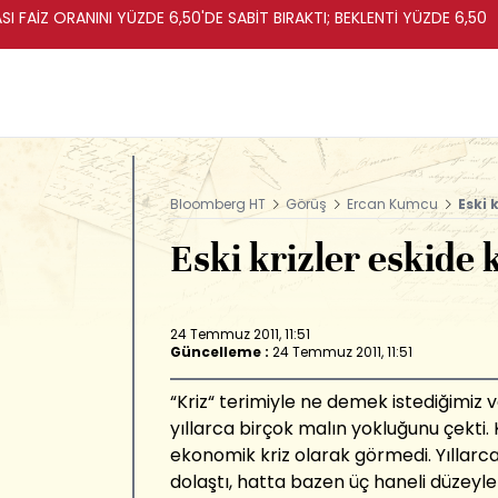
I FAİZ ORANINI YÜZDE 6,50'DE SABİT BIRAKTI; BEKLENTİ YÜZDE 6,50
Bloomberg HT
Görüş
Ercan Kumcu
Eski 
Eski krizler eskide 
24 Temmuz 2011, 11:51
Güncelleme :
24 Temmuz 2011, 11:51
“Kriz“ terimiyle ne demek istediğimiz 
yıllarca birçok malın yokluğunu çekti.
ekonomik kriz olarak görmedi. Yıllarc
dolaştı, hatta bazen üç haneli düzeyler