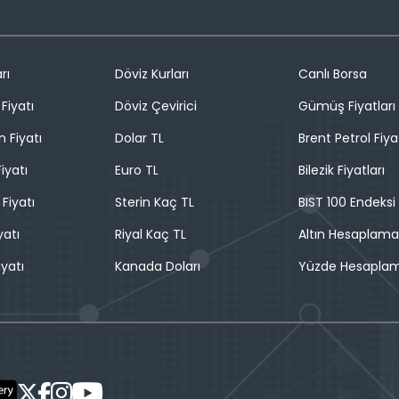
rı
Döviz Kurları
Canlı Borsa
Fiyatı
Döviz Çevirici
Gümüş Fiyatları
n Fiyatı
Dolar TL
Brent Petrol Fiya
iyatı
Euro TL
Bilezik Fiyatları
 Fiyatı
Sterin Kaç TL
BIST 100 Endeksi
yatı
Riyal Kaç TL
Altın Hesaplama
iyatı
Kanada Doları
Yüzde Hesapla