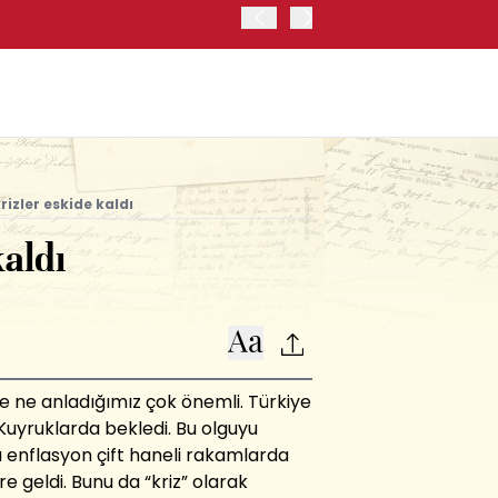
OYAK ÇİMENTO İKİNCİ ÇEY
krizler eskide kaldı
kaldı
ve ne anladığımız çok önemli. Türkiye
 Kuyruklarda bekledi. Bu olguyu
a enflasyon çift haneli rakamlarda
e geldi. Bunu da “kriz” olarak