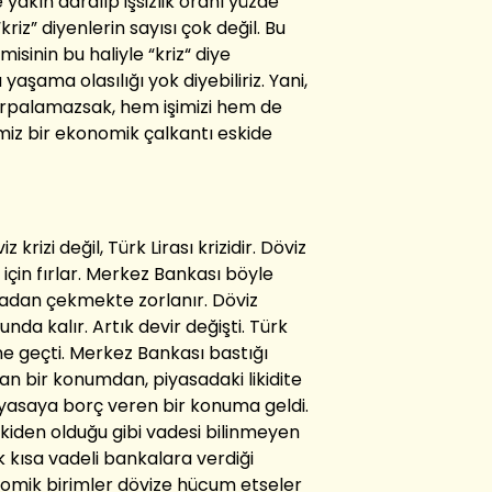
 yakın daralıp işsizlik oranı yüzde
riz” diyenlerin sayısı çok değil. Bu
sinin bu haliyle “kriz“ diye
yaşama olasılığı yok diyebiliriz. Yani,
hırpalamazsak, hem işimizi hem de
miz bir ekonomik çalkantı eskide
krizi değil, Türk Lirası krizidir. Döviz
 için fırlar. Merkez Bankası böyle
sadan çekmekte zorlanır. Döviz
da kalır. Artık devir değişti. Türk
ine geçti. Merkez Bankası bastığı
n bir konumdan, piyasadaki likidite
piyasaya borç veren bir konuma geldi.
skiden olduğu gibi vadesi bilinmeyen
k kısa vadeli bankalara verdiği
nomik birimler dövize hücum etseler