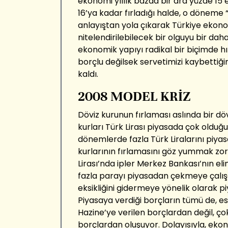
ekonomi yıllık bazda bir ara yüzde 15’e
16’ya kadar fırladığı halde, o döneme “k
anlayıştan yola çıkarak Türkiye ekonomi
nitelendirilebilecek bir olguyu bir daha 
ekonomik yapıyı radikal bir biçimde 
borçlu değilsek servetimizi kaybettiği
kaldı.
2008 MODEL KRİZ
Döviz kurunun fırlaması aslında bir döviz 
kurları Türk Lirası piyasada çok olduğu
dönemlerde fazla Türk Liralarını piya
kurlarının fırlamasını göz yummak zorun
Lirası’nda ipler Merkez Bankası’nın el
fazla parayı piyasadan çekmeye çalışa
eksikliğini gidermeye yönelik olarak 
Piyasaya verdiği borçların tümü de, e
Hazine’ye verilen borçlardan değil, ço
borçlardan oluşuyor. Dolayısıyla, eko