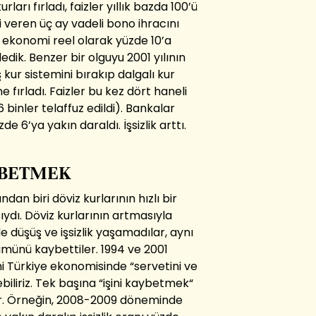
rları fırladı, faizler yıllık bazda 100’ü
 veren üç ay vadeli bono ihracını
a ekonomi reel olarak yüzde 10’a
 dedik. Benzer bir olguyu 2001 yılının
ur sistemini bırakıp dalgalı kur
e fırladı. Faizler bu kez dört haneli
 binler telaffuz edildi). Bankalar
 6’ya yakın daraldı. İşsizlik arttı.
AYBETMEK
dan biri döviz kurlarının hızlı bir
ydı. Döviz kurlarının artmasıyla
e düşüş ve işsizlik yaşamadılar, aynı
münü kaybettiler. 1994 ve 2001
imi Türkiye ekonomisinde “servetini ve
biliriz. Tek başına “işini kaybetmek“
or. Örneğin, 2008-2009 döneminde