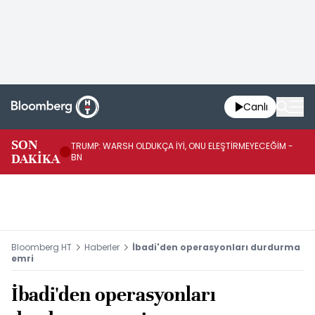
Canlı
SON
TRUMP: WARSH OLDUKÇA İYİ, ONU ELEŞTİRMEYECEĞİM -
TR
DAKİKA
BN
KA
Bloomberg HT
Haberler
İbadi'den operasyonları durdurma
emri
İbadi'den operasyonları