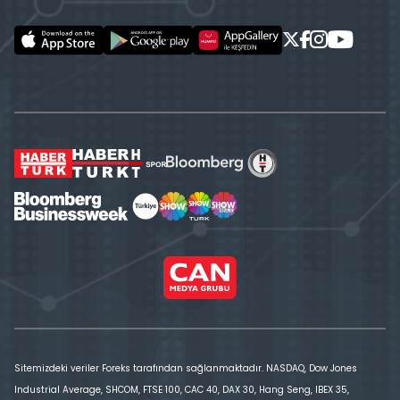
Sitemizdeki veriler Foreks tarafından sağlanmaktadır. NASDAQ, Dow Jones
Industrial Average, SHCOM, FTSE 100, CAC 40, DAX 30, Hang Seng, IBEX 35,