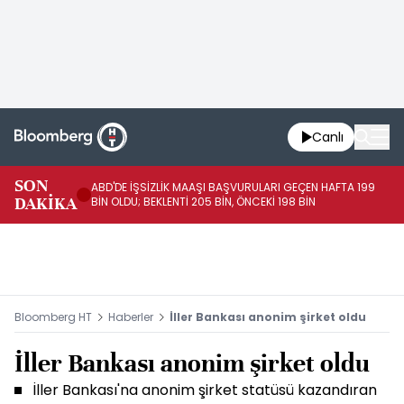
Canlı
SON
ABD'DE İŞSİZLİK MAAŞI BAŞVURULARI GEÇEN HAFTA 199
FE
DAKİKA
BİN OLDU; BEKLENTİ 205 BİN, ÖNCEKİ 198 BİN
İL
Bloomberg HT
Haberler
İller Bankası anonim şirket oldu
İller Bankası anonim şirket oldu
İller Bankası'na anonim şirket statüsü kazandıran