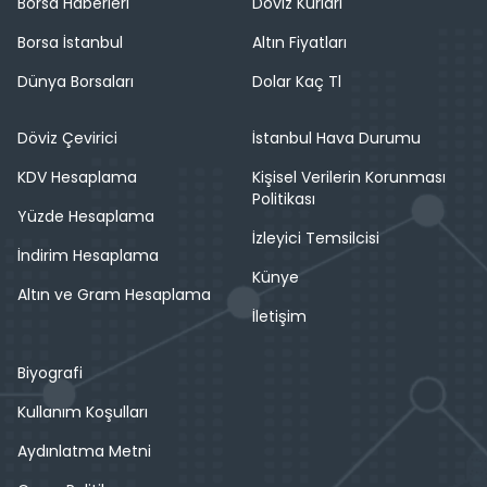
Borsa Haberleri
Döviz Kurları
Borsa İstanbul
Altın Fiyatları
Dünya Borsaları
Dolar Kaç Tl
Döviz Çevirici
İstanbul Hava Durumu
KDV Hesaplama
Kişisel Verilerin Korunması
Politikası
Yüzde Hesaplama
İzleyici Temsilcisi
İndirim Hesaplama
Künye
Altın ve Gram Hesaplama
İletişim
Biyografi
Kullanım Koşulları
Aydınlatma Metni