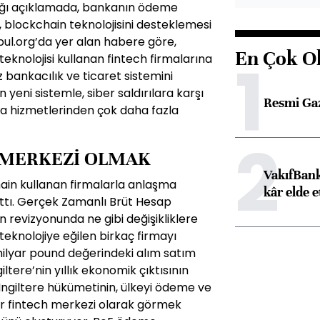
tığı açıklamada, bankanın ödeme
 blockchain teknolojisini desteklemesi
anbul.org’da yer alan habere göre,
En Çok O
1
teknolojisi kullanan fintech firmalarına
z bankacılık ve ticaret sistemini
 yeni sistemle, siber saldırılara karşı
Resmi Ga
ka hizmetlerinden çok daha fazla
2
 MERKEZİ OLMAK
VakıfBank
ain kullanan firmalarla anlaşma
kâr elde e
attı. Gerçek Zamanlı Brüt Hesap
 revizyonunda ne gibi değişikliklere
teknolojiye eğilen birkaç firmayı
 milyar pound değerindeki alım satım
iltere’nin yıllık ekonomik çıktısının
İngiltere hükümetinin, ülkeyi ödeme ve
ir fintech merkezi olarak görmek