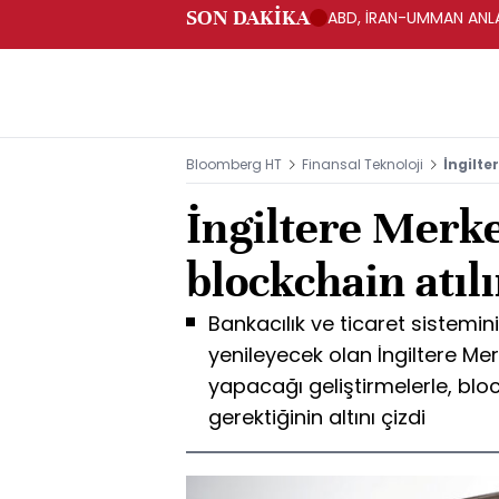
SON DAKİKA
ABD, İRAN-UMMAN ANLA
Bloomberg HT
Finansal Teknoloji
İngilte
İngiltere Merk
blockchain atıl
Bankacılık ve ticaret sistem
yenileyecek olan İngiltere M
yapacağı geliştirmelerle, blo
gerektiğinin altını çizdi