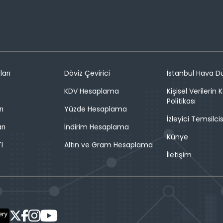
ları
Döviz Çevirici
İstanbul Hava 
n
KDV Hesaplama
Kişisel Verilerin
Politikası
rı
Yüzde Hesaplama
İzleyici Temsilcis
rı
İndirim Hesaplama
Künye
l
Altın ve Gram Hesaplama
İletişim