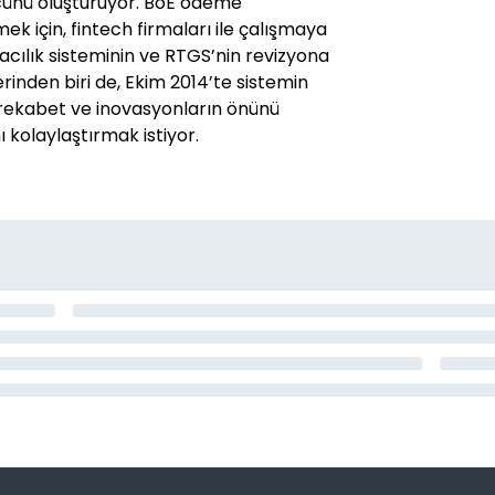
gücünü oluşturuyor. BoE ödeme
mek için, fintech firmaları ile çalışmaya
cılık sisteminin ve RTGS’nin revizyona
inden biri de, Ekim 2014’te sistemin
 rekabet ve inovasyonların önünü
 kolaylaştırmak istiyor.