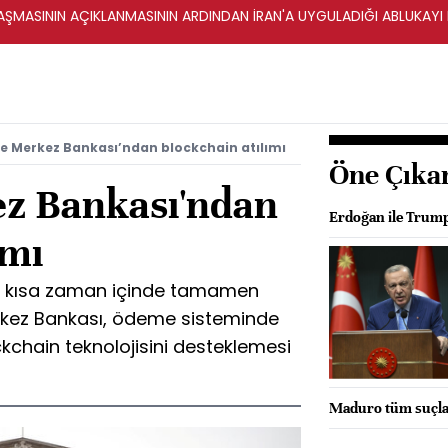
ŞMASININ AÇIKLANMASININ ARDINDAN İRAN'A UYGULADIĞI ABLUKAYI
re Merkez Bankası’ndan blockchain atılımı
Öne Çıka
ez Bankası'ndan
Erdoğan ile Trump
ımı
ini kısa zaman içinde tamamen
erkez Bankası, ödeme sisteminde
ckchain teknolojisini desteklemesi
Maduro tüm suçlam