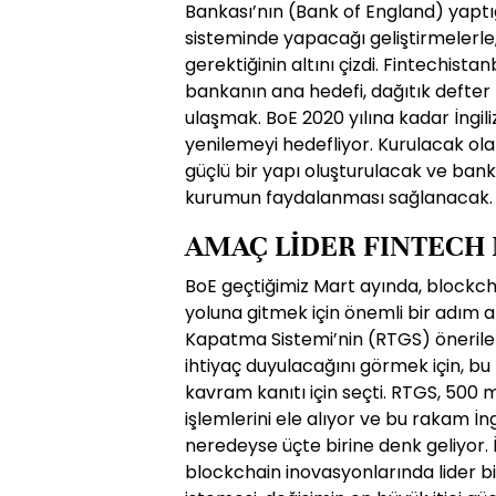
Bankası’nın (Bank of England) yap
sisteminde yapacağı geliştirmelerle,
gerektiğinin altını çizdi. Fintechist
bankanın ana hedefi, dağıtık defter 
ulaşmak. BoE 2020 yılına kadar İngili
yenilemeyi hedefliyor. Kurulacak olan
güçlü bir yapı oluşturulacak ve ban
kurumun faydalanması sağlanacak.
AMAÇ LİDER FINTECH
BoE geçtiğimiz Mart ayında, blockch
yoluna gitmek için önemli bir adım 
Kapatma Sistemi’nin (RTGS) önerilen
ihtiyaç duyulacağını görmek için, bu 
kavram kanıtı için seçti. RTGS, 500
işlemlerini ele alıyor ve bu rakam İng
neredeyse üçte birine denk geliyor. 
blockchain inovasyonlarında lider b