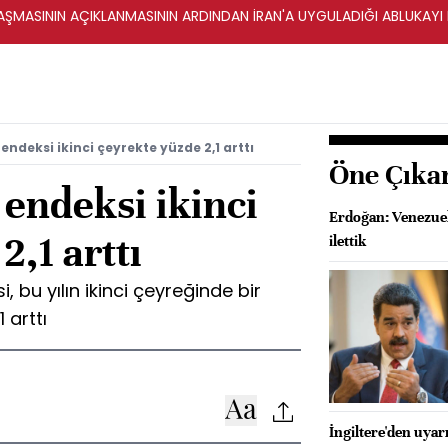
ŞMASININ AÇIKLANMASININ ARDINDAN İRAN'A UYGULADIĞI ABLUKAYI
endeksi ikinci çeyrekte yüzde 2,1 arttı
Öne Çıka
 endeksi ikinci
Erdoğan: Venezue
2,1 arttı
ilettik
, bu yılın ikinci çeyreğinde bir
 arttı
İngiltere'den uyar