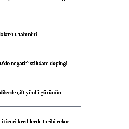
olar/TL tahmini
D'de negatif istihdam dopingi
edilerde çift yönlü görünüm
i ticari kredilerde tarihi rekor