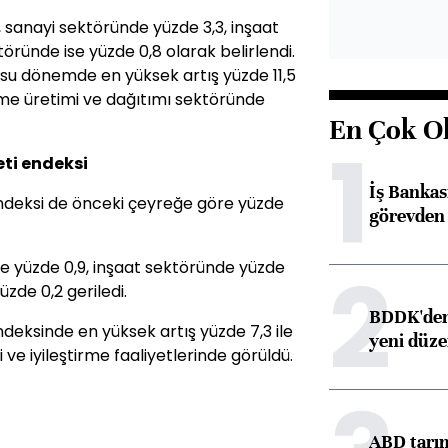
, sanayi sektöründe yüzde 3,3, inşaat
ründe ise yüzde 0,8 olarak belirlendi.
su dönemde en yüksek artış yüzde 11,5
irme üretimi ve dağıtımı sektöründe
En Çok O
1
eti endeksi
İş Banka
 endeksi de önceki çeyreğe göre yüzde
görevden 
2
e yüzde 0,9, inşaat sektöründe yüzde
üzde 0,2 geriledi.
BDDK'den 
ndeksinde en yüksek artış yüzde 7,3 ile
yeni düz
 ve iyileştirme faaliyetlerinde görüldü.
ABD tarım