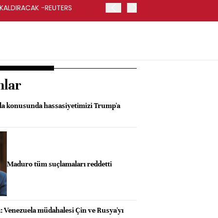
 KALDIRACAK -REUTERS
ABD DIŞİŞLERİ BAKANLIĞI
UYGULANACAK
nlar
la konusunda hassasiyetimizi Trump'a
Maduro tüm suçlamaları reddetti
ı: Venezuela müdahalesi Çin ve Rusya'yı