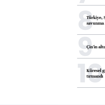
8
Türkiye, 
savunma 
9
Çin'in alt
10
Küresel gı
tırmandı