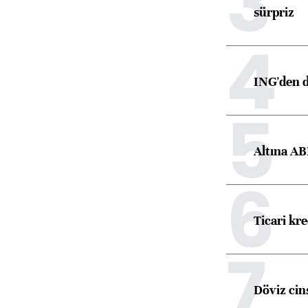
3
sürpriz
4
ING'den d
5
Altına AB
6
Ticari kr
7
Döviz cins