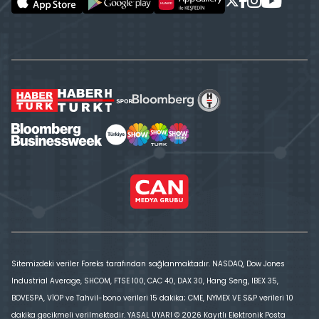
Sitemizdeki veriler Foreks tarafından sağlanmaktadır. NASDAQ, Dow Jones
Industrial Average, SHCOM, FTSE 100, CAC 40, DAX 30, Hang Seng, IBEX 35,
BOVESPA, VİOP ve Tahvil-bono verileri 15 dakika; CME, NYMEX VE S&P verileri 10
dakika gecikmeli verilmektedir. YASAL UYARI © 2026 Kayıtlı Elektronik Posta