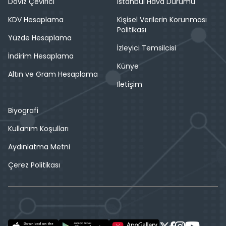
Döviz Çevirici
İstanbul Hava Durumu
KDV Hesaplama
Kişisel Verilerin Korunması
Politikası
Yüzde Hesaplama
İzleyici Temsilcisi
İndirim Hesaplama
Künye
Altın ve Gram Hesaplama
İletişim
Biyografi
Kullanım Koşulları
Aydınlatma Metni
Çerez Politikası