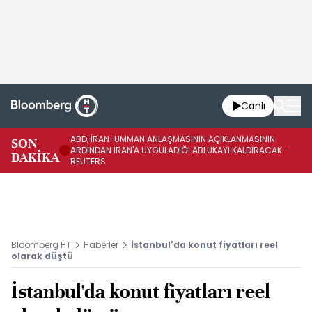
Canlı
ABD, İRAN-UMMAN ANLAŞMASININ AÇIKLANMASININ
AB
SON
ARDINDAN İRAN'A UYGULADIĞI ABLUKAYI KALDIRACAK -
GE
DAKİKA
REUTERS
UY
Bloomberg HT
Haberler
İstanbul'da konut fiyatları reel
olarak düştü
İstanbul'da konut fiyatları reel