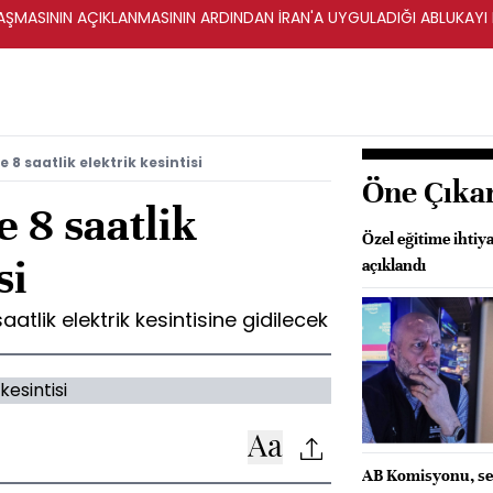
ŞMASININ AÇIKLANMASININ ARDINDAN İRAN'A UYGULADIĞI ABLUKAYI
 8 saatlik elektrik kesintisi
Öne Çıka
e 8 saatlik
Özel eğitime ihtiy
si
açıklandı
aatlik elektrik kesintisine gidilecek
AB Komisyonu, se