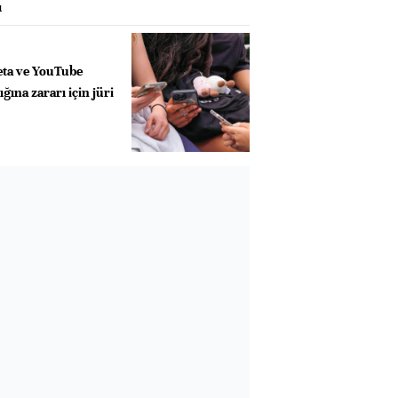
ı
eta ve YouTube
ğına zararı için jüri