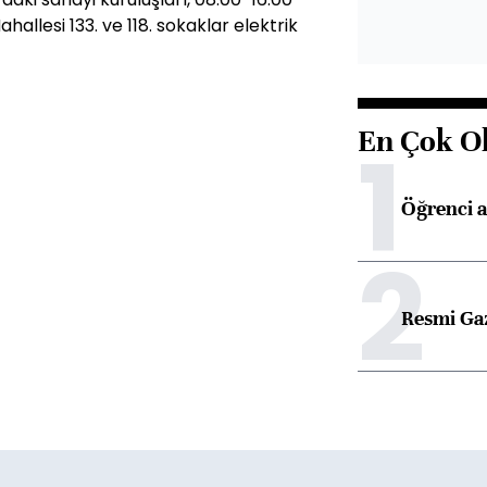
allesi 133. ve 118. sokaklar elektrik
En Çok O
1
Öğrenci a
2
Resmi Ga