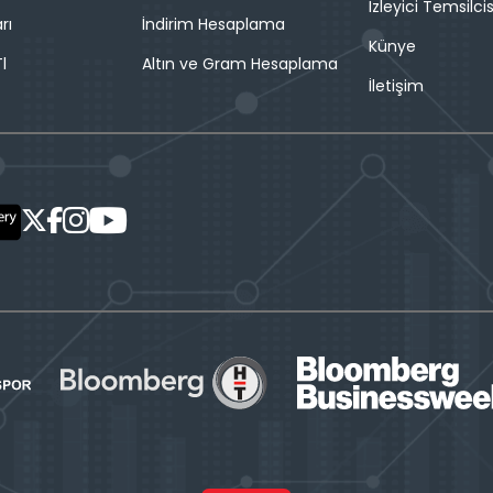
İzleyici Temsilcis
rı
İndirim Hesaplama
Künye
l
Altın ve Gram Hesaplama
İletişim