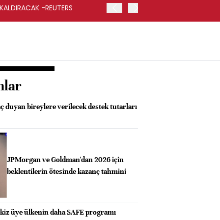
 KALDIRACAK -REUTERS
ABD DIŞİŞLERİ BAKANLIĞI
UYGULANACAK
nlar
aç duyan bireylere verilecek destek tutarları
JPMorgan ve Goldman'dan 2026 için
beklentilerin ötesinde kazanç tahmini
kiz üye ülkenin daha SAFE programı