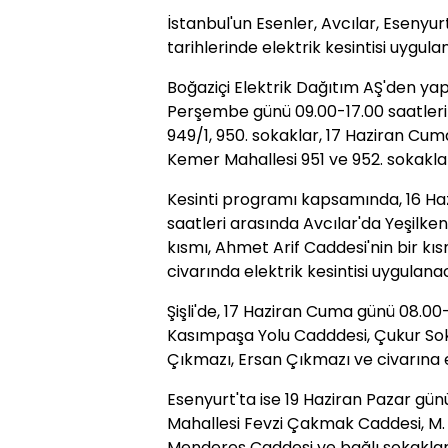
İstanbul'un Esenler, Avcılar, Esenyurt v
tarihlerinde elektrik kesintisi uygul
Boğaziçi Elektrik Dağıtım AŞ'den ya
Perşembe günü 09.00-17.00 saatleri
949/1, 950. sokaklar, 17 Haziran Cum
Kemer Mahallesi 951 ve 952. sokakla
Kesinti programı kapsamında, 16 H
saatleri arasında Avcılar'da Yeşilke
kısmı, Ahmet Arif Caddesi'nin bir kı
civarında elektrik kesintisi uygulana
Şişli'de, 17 Haziran Cuma günü 08.0
Kasımpaşa Yolu Cadddesi, Çukur Sok
Çıkmazı, Ersan Çıkmazı ve civarına 
Esenyurt'ta ise 19 Haziran Pazar gün
Mahallesi Fevzi Çakmak Caddesi, M.
Menderes Caddesi ve bağlı sokaklard