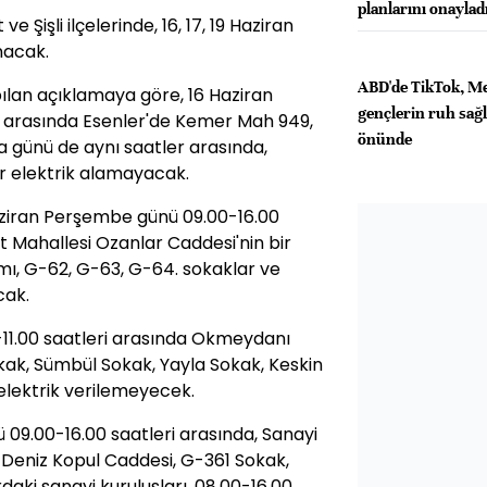
planlarını onaylad
e Şişli ilçelerinde, 16, 17, 19 Haziran
anacak.
ABD'de TikTok, M
pılan açıklamaya göre, 16 Haziran
gençlerin ruh sağlı
 arasında Esenler'de Kemer Mah 949,
önünde
a günü de aynı saatler arasında,
r elektrik alamayacak.
aziran Perşembe günü 09.00-16.00
nt Mahallesi Ozanlar Caddesi'nin bir
smı, G-62, G-63, G-64. sokaklar ve
cak.
0-11.00 saatleri arasında Okmeydanı
ak, Sümbül Sokak, Yayla Sokak, Keskin
elektrik verilemeyecek.
ü 09.00-16.00 saatleri arasında, Sanayi
 Deniz Kopul Caddesi, G-361 Sokak,
aki sanayi kuruluşları, 08.00-16.00