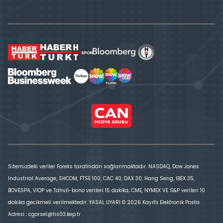
Sitemizdeki veriler Foreks tarafından sağlanmaktadır. NASDAQ, Dow Jones
Industrial Average, SHCOM, FTSE 100, CAC 40, DAX 30, Hang Seng, IBEX 35,
BOVESPA, VİOP ve Tahvil-bono verileri 15 dakika; CME, NYMEX VE S&P verileri 10
dakika gecikmeli verilmektedir. YASAL UYARI © 2026 Kayıtlı Elektronik Posta
Adresi : cgorsel@hs03.kep.tr