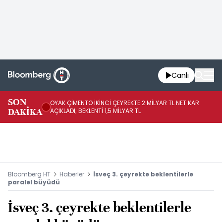
Canlı
İR
SON
OYAK ÇİMENTO İKİNCİ ÇEYREKTE 2 MİLYAR TL NET KAR
YÖ
DAKİKA
AÇIKLADI; BEKLENTİ 1,5 MİLYAR TL
OL
Bloomberg HT
Haberler
İsveç 3. çeyrekte beklentilerle
paralel büyüdü
İsveç 3. çeyrekte beklentilerle