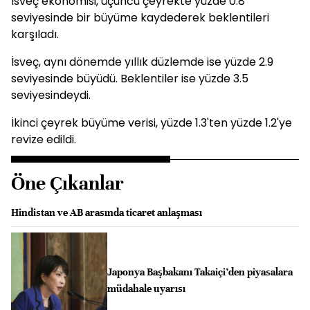
İsveç ekonomisi, üçüncü çeyrekte yüzde 0.8
seviyesinde bir büyüme kaydederek beklentileri
karşıladı.
İsveç, aynı dönemde yıllık düzlemde ise yüzde 2.9
seviyesinde büyüdü. Beklentiler ise yüzde 3.5
seviyesindeydi.
İkinci çeyrek büyüme verisi, yüzde 1.3'ten yüzde 1.2'ye
revize edildi.
Öne Çıkanlar
Hindistan ve AB arasında ticaret anlaşması
Japonya Başbakanı Takaiçi’den piyasalara
müdahale uyarısı