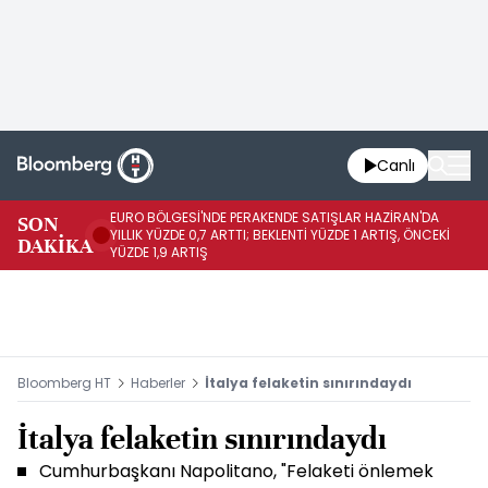
Canlı
EURO BÖLGESİ'NDE PERAKENDE SATIŞLAR HAZİRAN'DA
EU
SON
YILLIK YÜZDE 0,7 ARTTI; BEKLENTİ YÜZDE 1 ARTIŞ, ÖNCEKİ
AY
DAKİKA
YÜZDE 1,9 ARTIŞ
ÖN
Bloomberg HT
Haberler
İtalya felaketin sınırındaydı
İtalya felaketin sınırındaydı
Cumhurbaşkanı Napolitano, "Felaketi önlemek