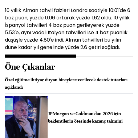
10 yıllık Alman tahvil faizleri Londra saatiyle 10:01'de 6
baz puan, yüzde 0.06 artarak yüzde 1.62 oldu. 10 yıllık
İspanyol tahvilleri 4 baz puan gerileyerek yüzde
5.53'e, aynı vadeli İtalyan tahvilleri ise 4 baz puanlık
düşüşle yüzde 4.80'e indi. Alman tahvilleri bu yılın
düne kadar yıl genelinde yüzde 2.6 getiri sağladı.
Öne Çıkanlar
Özel eğitime ihtiyaç duyan bireylere verilecek destek tutarları
açıklandı
JPMorgan ve Goldman'dan 2026 için
beklentilerin ötesinde kazanç tahmini