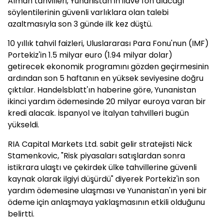
Alman tahvilleri, Yunanistan'ın ilave fon alacağı
söylentilerinin güvenli varlıklara olan talebi
azaltmasıyla son 3 günde ilk kez düştü.
10 yıllık tahvil faizleri, Uluslararası Para Fonu'nun (IMF)
Portekiz'in 1.5 milyar euro (1.94 milyar dolar)
getirecek ekonomik programını gözden geçirmesinin
ardından son 5 haftanın en yüksek seviyesine doğru
çıktılar. Handelsblatt'ın haberine göre, Yunanistan
ikinci yardım ödemesinde 20 milyar euroya varan bir
kredi alacak. İspanyol ve İtalyan tahvilleri bugün
yükseldi.
RIA Capital Markets Ltd. sabit gelir stratejisti Nick
Stamenkovic, "Risk piyasaları satışlardan sonra
istikrara ulaştı ve çekirdek ülke tahvillerine güvenli
kaynak olarak ilgiyi düşürdü" diyerek Portekiz'in son
yardım ödemesine ulaşması ve Yunanistan'ın yeni bir
ödeme için anlaşmaya yaklaşmasının etkili olduğunu
belirtti.