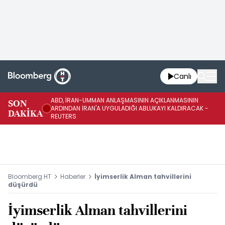
Canlı
ABD, İRAN-UMMAN ANLAŞMASININ AÇIKLANMASININ
AB
SON
ARDINDAN İRAN'A UYGULADIĞI ABLUKAYI KALDIRACAK -
GE
DAKİKA
REUTERS
UY
Bloomberg HT
Haberler
İyimserlik Alman tahvillerini
düşürdü
İyimserlik Alman tahvillerini