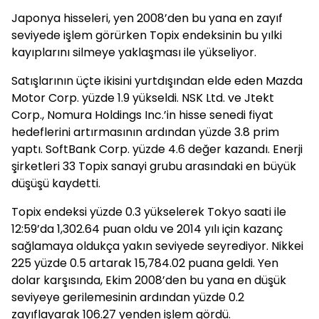
Japonya hisseleri, yen 2008’den bu yana en zayıf
seviyede işlem görürken Topix endeksinin bu yılki
kayıplarını silmeye yaklaşması ile yükseliyor.
Satışlarının üçte ikisini yurtdışından elde eden Mazda
Motor Corp. yüzde 1.9 yükseldi. NSK Ltd. ve Jtekt
Corp., Nomura Holdings Inc.’in hisse senedi fiyat
hedeflerini artırmasının ardından yüzde 3.8 prim
yaptı. SoftBank Corp. yüzde 4.6 değer kazandı. Enerji
şirketleri 33 Topix sanayi grubu arasındaki en büyük
düşüşü kaydetti.
Topix endeksi yüzde 0.3 yükselerek Tokyo saati ile
12:59’da 1,302.64 puan oldu ve 2014 yılı için kazanç
sağlamaya oldukça yakın seviyede seyrediyor. Nikkei
225 yüzde 0.5 artarak 15,784.02 puana geldi. Yen
dolar karşısında, Ekim 2008’den bu yana en düşük
seviyeye gerilemesinin ardından yüzde 0.2
zayıflayarak 106.27 yenden işlem gördü.