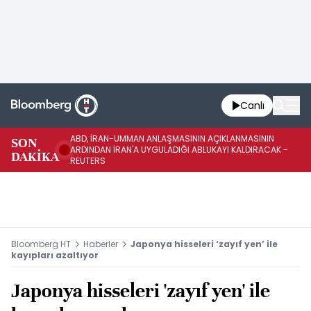
Canlı
ABD, İRAN-UMMAN ANLAŞMASININ AÇIKLANMASININ
AB
SON
ARDINDAN İRAN'A UYGULADIĞI ABLUKAYI KALDIRACAK -
GE
DAKİKA
REUTERS
UY
Bloomberg HT
Haberler
Japonya hisseleri ‘zayıf yen’ ile
kayıpları azaltıyor
Japonya hisseleri 'zayıf yen' ile