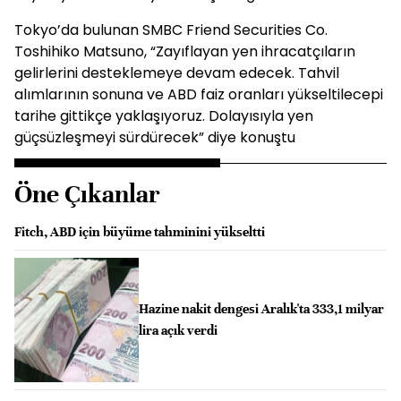
Tokyo’da bulunan SMBC Friend Securities Co.
Toshihiko Matsuno, “Zayıflayan yen ihracatçıların
gelirlerini desteklemeye devam edecek. Tahvil
alımlarının sonuna ve ABD faiz oranları yükseltilecepi
tarihe gittikçe yaklaşıyoruz. Dolayısıyla yen
güçsüzleşmeyi sürdürecek” diye konuştu
Öne Çıkanlar
Fitch, ABD için büyüme tahminini yükseltti
Hazine nakit dengesi Aralık'ta 333,1 milyar
lira açık verdi