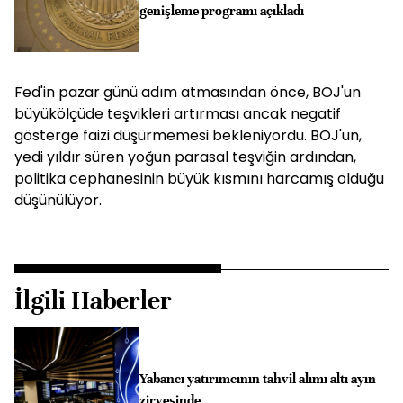
genişleme programı açıkladı
Fed'in pazar günü adım atmasından önce, BOJ'un
büyükölçüde teşvikleri artırması ancak negatif
gösterge faizi düşürmemesi bekleniyordu. BOJ'un,
yedi yıldır süren yoğun parasal teşviğin ardından,
politika cephanesinin büyük kısmını harcamış olduğu
düşünülüyor.
İlgili Haberler
Yabancı yatırımcının tahvil alımı altı ayın
zirvesinde