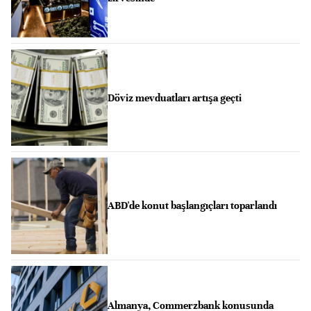
Döviz mevduatları artışa geçti
ABD'de konut başlangıçları toparlandı
Almanya, Commerzbank konusunda