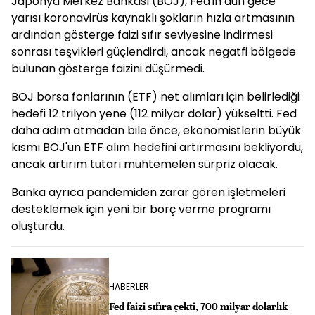
Japonya Merkez Bankası (BOJ), Fed'in dün gece
yarısı koronavirüs kaynaklı şokların hızla artmasının
ardından gösterge faizi sıfır seviyesine indirmesi
sonrası teşvikleri güçlendirdi, ancak negatfi bölgede
bulunan gösterge faizini düşürmedi.
BOJ borsa fonlarının (ETF) net alımları için belirlediği
hedefi 12 trilyon yene (112 milyar dolar) yükseltti. Fed
daha adım atmadan bile önce, ekonomistlerin büyük
kısmı BOJ'un ETF alım hedefini artırmasını bekliyordu,
ancak artırım tutarı muhtemelen sürpriz olacak.
Banka ayrıca pandemiden zarar gören işletmeleri
desteklemek için yeni bir borç verme programı
oluşturdu.
HABERLER
Fed faizi sıfıra çekti, 700 milyar dolarlık