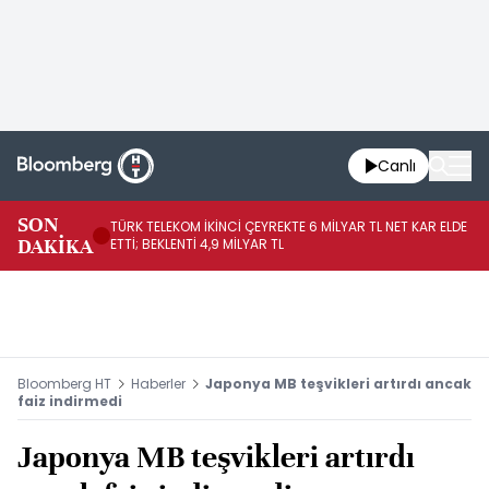
Canlı
SON
TÜRK TELEKOM İKİNCİ ÇEYREKTE 6 MİLYAR TL NET KAR ELDE
AB
DAKİKA
ETTİ; BEKLENTİ 4,9 MİLYAR TL
İR
Bloomberg HT
Haberler
Japonya MB teşvikleri artırdı ancak
faiz indirmedi
Japonya MB teşvikleri artırdı