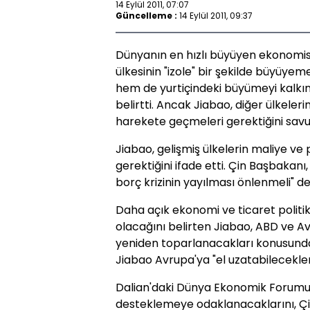
14 Eylül 2011, 07:07
Güncelleme :
14 Eylül 2011, 09:37
Dünyanın en hızlı büyüyen ekonomis
ülkesinin "izole" bir şekilde büyüye
hem de yurtiçindeki büyümeyi kalkın
belirtti. Ancak Jiabao, diğer ülkeler
harekete geçmeleri gerektiğini sav
Jiabao, gelişmiş ülkelerin maliye ve
gerektiğini ifade etti. Çin Başbakanı,
borç krizinin yayılması önlenmeli" de
Daha açık ekonomi ve ticaret politik
olacağını belirten Jiabao, ABD ve Av
yeniden toparlanacakları konusunda
Jiabao Avrupa'ya "el uzatabilecekleri
Dalian'daki Dünya Ekonomik Forumu'
desteklemeye odaklanacaklarını, Çin