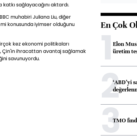
 katkı sağlayacağını aktardı.
C muhabiri Juliana Liu, diğer
En Çok O
onomi konusunda iyimser olduğunu
1
Elon Musk
rçok kez ekonomi politikaları
üretim tes
D, Çin'in ihracattan avantaj sağlamak
tiğini savunuyordu.
2
‘ABD’yi s
değerlen
3
TMO fındık