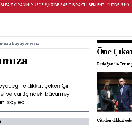
I FAİZ ORANINI YÜZDE 6,50'DE SABİT BIRAKTI; BEKLENTİ YÜZDE 6,50
şımıza büyüyemeyiz
Öne Çıka
şımıza
Erdoğan ile Trump
eyeceğine dikkat çeken Çin
l ve yurtiçindeki büyümeyi
nı söyledi
Citi'den dikkat çe