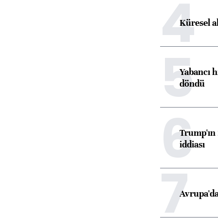
4
Küresel a
5
Yabancı h
döndü
6
Trump'ın 
iddiası
7
Avrupa'da