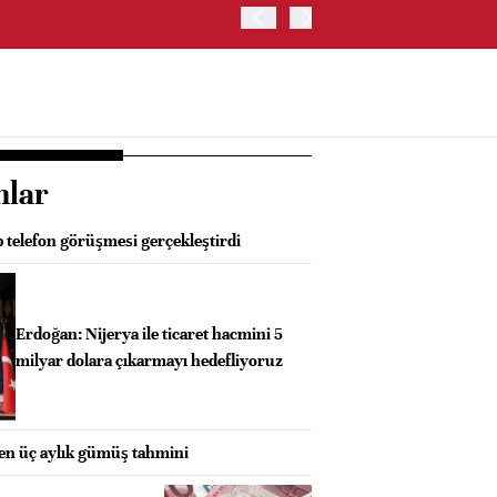
OYAK ÇİMENTO İKİNCİ ÇEY
nlar
 telefon görüşmesi gerçekleştirdi
Erdoğan: Nijerya ile ticaret hacmini 5
milyar dolara çıkarmayı hedefliyoruz
ken üç aylık gümüş tahmini