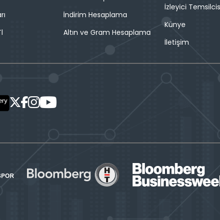
İzleyici Temsilcis
rı
İndirim Hesaplama
Künye
l
Altın ve Gram Hesaplama
İletişim