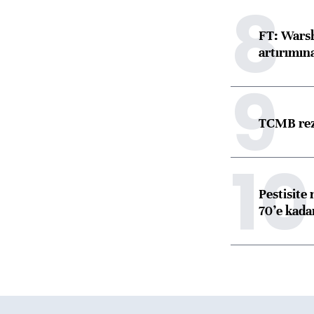
8
FT: Warsh
artırımın
9
TCMB reze
10
Pestisite
70’e kadar