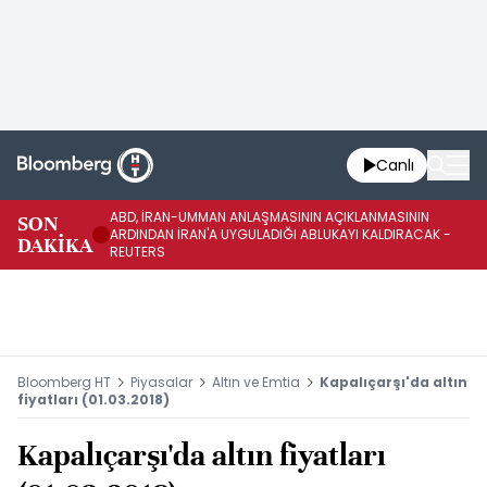
Canlı
ABD, İRAN-UMMAN ANLAŞMASININ AÇIKLANMASININ
AB
SON
ARDINDAN İRAN'A UYGULADIĞI ABLUKAYI KALDIRACAK -
GE
DAKİKA
REUTERS
UY
Bloomberg HT
Piyasalar
Altın ve Emtia
Kapalıçarşı'da altın
fiyatları (01.03.2018)
Kapalıçarşı'da altın fiyatları