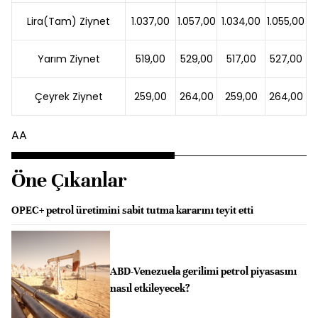
Lira(Tam) Ziynet
1.037,00
1.057,00
1.034,00
1.055,00
Yarım Ziynet
519,00
529,00
517,00
527,00
Çeyrek Ziynet
259,00
264,00
259,00
264,00
AA
Öne Çıkanlar
OPEC+ petrol üretimini sabit tutma kararını teyit etti
ABD-Venezuela gerilimi petrol piyasasını
nasıl etkileyecek?