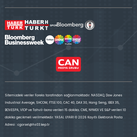
Sitemizdeki veriler Foreks tarafından sağlanmaktadır. NASDAQ, Dow Jones
Industrial Average, SHCOM, FTSE 100, CAC 40, DAX 30, Hang Seng, IBEX 35,
BOVESPA, VİOP ve Tahvil-bono verileri 15 dakika; CME, NYMEX VE S&P verileri 10
dakika gecikmeli verilmektedir. YASAL UYARI © 2026 Kayıtlı Elektronik Posta
Adresi : cgorsel@hs03.kep.tr