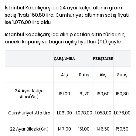
İstanbul Kapalıçarşı'da 24 ayar külçe altının gram
satış fiyatı 160,80 lira, Cumhuriyet altınının satış fiyatı
ise 1.076,00 lira oldu.
İstanbul Kapalıçarşı'da alınıp satılan altın türlerinin,
önceki kapanış ve bugün açılış fiyatları (TL) şöyle:
ÇARŞAMBA
PERŞEMBE
Alış
Satış
Alış
Satış
24 Ayar Külçe
161,00
161,20
160,60
160,80
Altın(Gr.)
Cumhuriyet Ata Lira
1.061,00
1.078,00
1.058,00
1.076,00
22 Ayar Bilezik(Gr.)
147,00
151,00
146,50
150,50