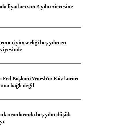
da fiyatları son 3 yılın zirvesine
rımcı iyimserliği beş yılın en
viyesinde
 Fed Başkanı Warsh'a: Faiz kararı
na bağlı değil
luk oranlarında beş yılın düşük
yı