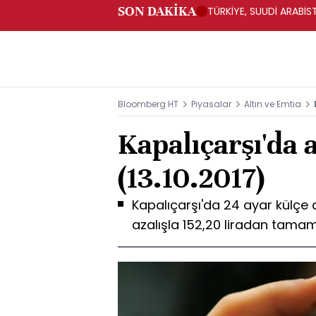
SON DAKİKA
TÜRKİYE, SUUDİ ARABİ
Bloomberg HT
Piyasalar
Altın ve Emtia
Kapalıçarşı'da a
(13.10.2017)
Kapalıçarşı'da 24 ayar külçe 
azalışla 152,20 liradan tamam