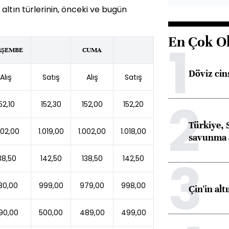
 altın türlerinin, önceki ve bugün
:
En Çok O
1
RŞEMBE
CUMA
Döviz cins
Alış
Satış
Alış
Satış
2
52,10
152,30
152,00
152,20
Türkiye, 
002,00
1.019,00
1.002,00
1.018,00
savunma 
3
38,50
142,50
138,50
142,50
80,00
999,00
979,00
998,00
Çin'in alt
90,00
500,00
489,00
499,00