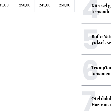
4
Küresel gı
45,00
250,00
245,00
250,00
tırmandı
5
BofA: Yatı
yüksek se
6
Trump'tan
tamamen o
7
Otel dolu
Haziran a