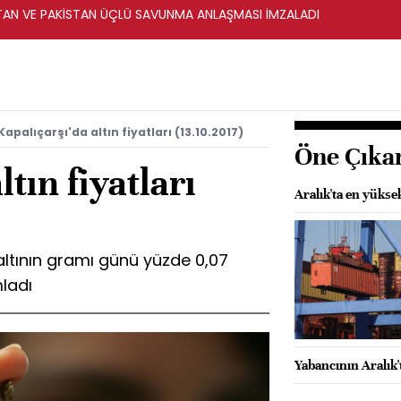
STAN VE PAKİSTAN ÜÇLÜ SAVUNMA ANLAŞMASI İMZALADI
Kapalıçarşı'da altın fiyatları (13.10.2017)
Öne Çıka
ltın fiyatları
Aralık'ta en yüksek
altının gramı günü yüzde 0,07
ladı
Yabancının Aralık'