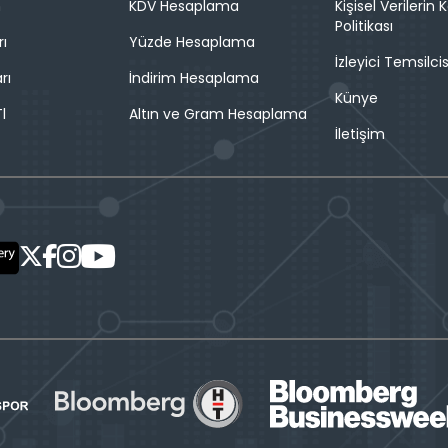
n
KDV Hesaplama
Kişisel Verilerin
Politikası
rı
Yüzde Hesaplama
İzleyici Temsilcis
rı
İndirim Hesaplama
Künye
l
Altın ve Gram Hesaplama
İletişim