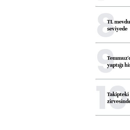
8
TL mevdua
seviyede
9
Temmuz'da
yaptığı hi
10
Takipteki 
zirvesind