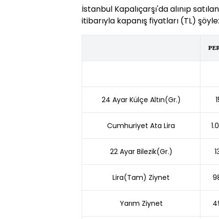
İstanbul Kapalıçarşı'da alınıp satılan
itibarıyla kapanış fiyatları (TL) şöyle
PE
24 Ayar Külçe Altın(Gr.)
1
Cumhuriyet Ata Lira
1.
22 Ayar Bilezik(Gr.)
1
Lira(Tam) Ziynet
9
Yarım Ziynet
4