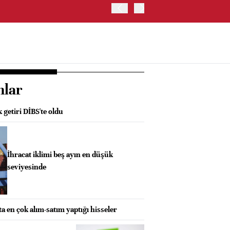
TRUMP: WARSH OLDUKÇA 
nlar
 getiri DİBS'te oldu
İhracat iklimi beş ayın en düşük
seviyesinde
ta en çok alım-satım yaptığı hisseler