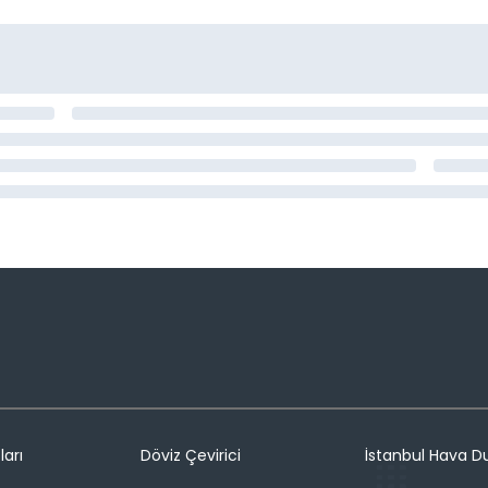
ları
Döviz Çevirici
İstanbul Hava 