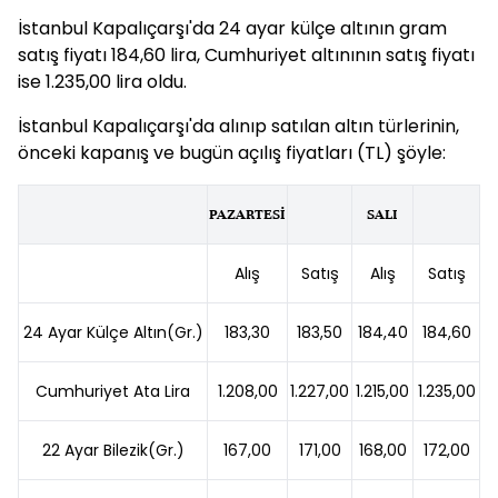
İstanbul Kapalıçarşı'da 24 ayar külçe altının gram
satış fiyatı 184,60 lira, Cumhuriyet altınının satış fiyatı
ise 1.235,00 lira oldu.
İstanbul Kapalıçarşı'da alınıp satılan altın türlerinin,
önceki kapanış ve bugün açılış fiyatları (TL) şöyle:
PAZARTESİ
SALI
Alış
Satış
Alış
Satış
24 Ayar Külçe Altın(Gr.)
183,30
183,50
184,40
184,60
Cumhuriyet Ata Lira
1.208,00
1.227,00
1.215,00
1.235,00
22 Ayar Bilezik(Gr.)
167,00
171,00
168,00
172,00