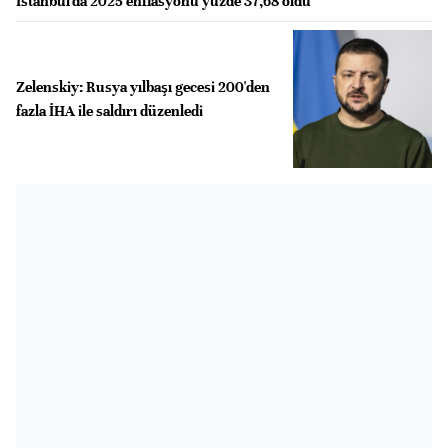
İstanbul'da 2025 enflasyonu yüzde 37,68 oldu
Zelenskiy: Rusya yılbaşı gecesi 200'den
fazla İHA ile saldırı düzenledi