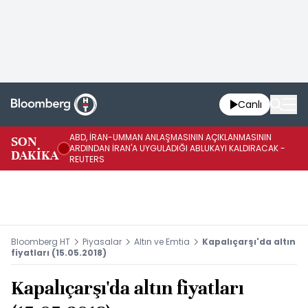
Canlı
ABD, İRAN-UMMAN ANLAŞMASININ AÇIKLANMASININ
AB
SON
ARDINDAN İRAN'A UYGULADIĞI ABLUKAYI KALDIRACAK -
GE
DAKİKA
REUTERS
UY
Bloomberg HT
Piyasalar
Altın ve Emtia
Kapalıçarşı'da altın
fiyatları (15.05.2018)
Kapalıçarşı'da altın fiyatları