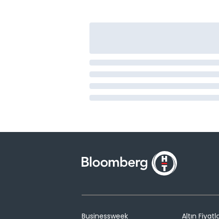
Businessweek
Altın Fiyatla