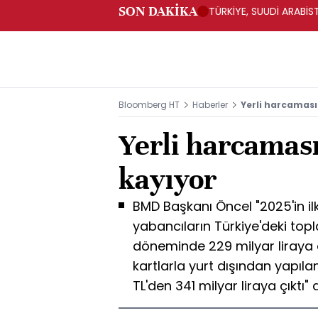
SON DAKİKA
TÜRKİYE, SUUDİ ARABİ
Bloomberg HT
Haberler
Yerli harcaması
Yerli harcaması
kayıyor
BMD Başkanı Öncel "2025'in il
yabancıların Türkiye'deki topl
döneminde 229 milyar liraya 
kartlarla yurt dışından yapıl
TL'den 341 milyar liraya çıktı" 