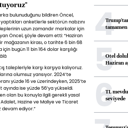
tuyoruz"
4
arka bulunuduğunu bildiren Öncel,
Trump'tan
aptıkları anketlerle sektörün nabzını
tamamen o
taleplerinin uzun zamandır markalar için
yan Öncel, şöyle devam etti: “Haziran
5
ir mağazanın kirası, o tarihte 6 bin 68
çin bugün 11 bin 164 dolar karşılığı
Otel dolu
âlâ
Haziran a
ş talepleriyle karşı karşıya kalıyoruz.
nlarına olumsuz yansıyor. 2024’te
6
 oranı yüzde 16 ve üzerindeyken, 2025’te
t ayında ise yüzde 56’ya yükseldi.
TL mevdua
olan bu konuyla ilgili gerekli yasal
seviyede
dalet, Hazine ve Maliye ve Ticaret
z devam ediyor.”
Temmuz'da