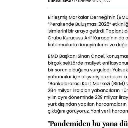
Güncelleme :
17 Haziran 2026, 16:27
Birleşmiş Markalar Derneği’nin (BM
“Perakende Buluşması 2026” etkinliği
isimlerini bir araya getirdi. Toplant
Grubu Kurucusu Arif Karaca’nın da 
katılımcılarla deneyimlerini ve değer
BMD Başkanı Sinan Öncel, konuşma
birçok sektörde maliyet enflasyonu
bir sorun olduğunu vurguladı. Yüksek
yabancılar için alışveriş cazibesini k
“Bankalararası Kart Merkezi (BKM) ve
284 milyar lira olan yabancıların Tü
yılın aynı döneminde 229 milyar lira
yurt dışından yapılan harcamaların i
çıktığını görüyoruz. Yani yerli harca
"Pandemiden bu yana düz