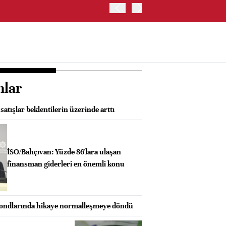
TRUMP: WARSH OLDUKÇA 
nlar
atışlar beklentilerin üzerinde arttı
İSO/Bahçıvan: Yüzde 86'lara ulaşan
finansman giderleri en önemli konu
ondlarında hikaye normalleşmeye döndü