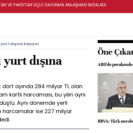
STAN VE PAKİSTAN ÜÇLÜ SAVUNMA ANLAŞMASI İMZALADI
 yurt dışına kayıyor
Öne Çıka
 yurt dışına
ABD'de perakende s
k dört ayında 284 milyar TL olan
am kartlı harcaması, bu yılın aynı
düştü. Aynı dönemde yerli
an harcamalar ise 227 milyar
dedi.
BBVA: Türk eurob