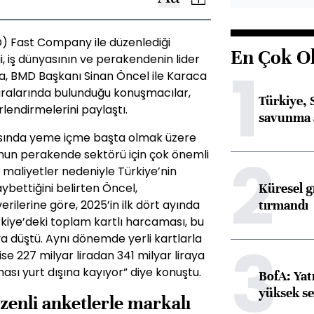
D) Fast Company ile düzenlediği
En Çok O
, iş dünyasının ve perakendenin lider
1
ıda, BMD Başkanı Sinan Öncel ile Karaca
aralarında bulunduğu konuşmacılar,
Türkiye, 
lendirmelerini paylaştı.
savunma 
sında yeme içme başta olmak üzere
2
nun perakende sektörü için çok önemli
 maliyetler nedeniyle Türkiye’nin
Küresel gı
aybettiğini belirten Öncel,
tırmandı
rilerine göre, 2025’in ilk dört ayında
rkiye’deki toplam kartlı harcaması, bu
ya düştü. Aynı dönemde yerli kartlarla
3
se 227 milyar liradan 341 milyar liraya
ması yurt dışına kayıyor” diye konuştu.
BofA: Yatı
yüksek se
enli anketlerle markalı