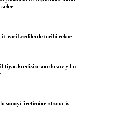
sseler
i ticari kredilerde tarihi rekor
Almanya, Commerzbank
Ba
konusunda Unicredit ile
me
görüşmelere hazırlanıyor
ihtiyaç kredisi oranı dokuz yılın
e
ngıçları
a sanayi üretimine otomotiv