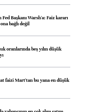
 Fed Başkanı Warsh'a: Faiz kararı
na bağlı değil
luk oranlarında beş yılın düşük
yı
t faizi Mart'tan bu yana en düşük
 yabancının en çok alım satım