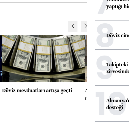
7
yaptığı hi
8
Döviz cins
9
Takipteki 
zirvesind
10
Döviz mevduatları artışa geçti
ABD'de konut başla
toparlandı
Almanya'd
desteği