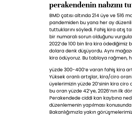
perakendenin nabzını tu
BMD çatısı altında 214 üye ve 516 m
pandemiden bu yana her ay düzenli y
tuttuklarını söyledi. Fahiş kira atış 
bir numaralı sorun olduğunu vurgula
2022’de 100 bin lira kira ödediğimiz b
dolara denk düşüyordu. Aynı mağaza i
kira ödüyoruz. Bu tabloya rağmen, h
yüzde 300-400’e varan fahiş kira artı
Yüksek oranlı artışlar, kira/ciro ora
üyelerimizin yüzde 20’sinin kira ciro
bu oran yüzde 42’ye, 2026’nın ilk dör
Perakendede ciddi kan kaybına neden 
düzenlemenin yapılması konusunda A
Bakanlığımızla yakın görüşmelerimi