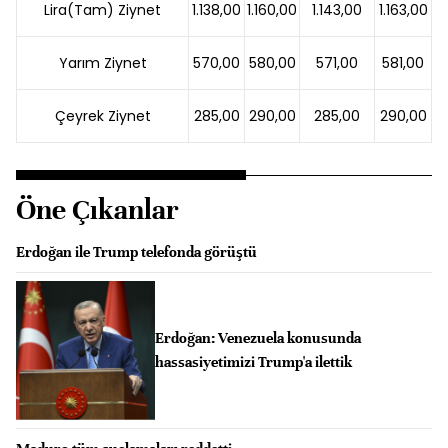
Lira(Tam) Ziynet
1.138,00
1.160,00
1.143,00
1.163,00
Yarım Ziynet
570,00
580,00
571,00
581,00
Çeyrek Ziynet
285,00
290,00
285,00
290,00
Öne Çıkanlar
Erdoğan ile Trump telefonda görüştü
Erdoğan: Venezuela konusunda
hassasiyetimizi Trump'a ilettik