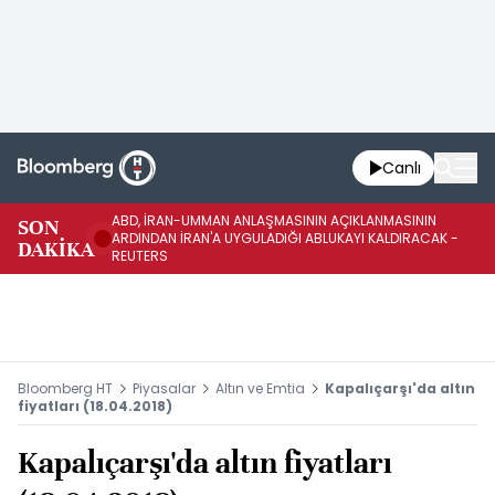
Canlı
ABD, İRAN-UMMAN ANLAŞMASININ AÇIKLANMASININ
AB
SON
ARDINDAN İRAN'A UYGULADIĞI ABLUKAYI KALDIRACAK -
GE
DAKİKA
REUTERS
UY
Bloomberg HT
Piyasalar
Altın ve Emtia
Kapalıçarşı'da altın
fiyatları (18.04.2018)
Kapalıçarşı'da altın fiyatları