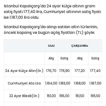
İstanbul Kapalıçarşı'da 24 ayar külçe altının gram
satış fiyatı 177,40 lira, Cumhuriyet altınının satış fiyatı
ise 1.187,00 lira oldu.
İstanbul Kapalıçarşı'da alınıp satılan altın türlerinin,
önceki kapanış ve bugün açılış fiyatları (TL) şöyle:
SALI
ÇARŞAMBA
Alış
Satış
Alış
Satış
24 Ayar Külçe Altın(Gr.)
176,70
176,90
177,20
177,40
Cumhuriyet Ata Lira
1.164,00
1.183,00
1.168,00
1.187,00
22 Ayar Bilezik(Gr.)
161,00
165,00
161,50
165,50