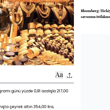
Bloomberg: Türkiy
savunma ittifakına
gramı günü yüzde 0,91 azalışla 217,00
şta çeyrek altın 354,00 lira,