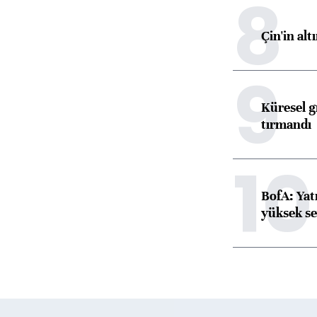
8
Çin'in alt
9
Küresel gı
tırmandı
10
BofA: Yatı
yüksek se