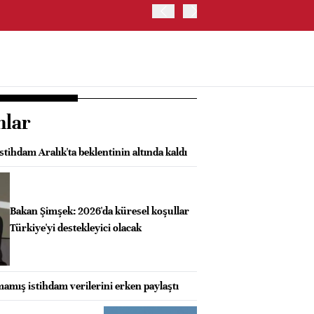
İŞ BANKASI, CAHİT ÇINAR
nlar
stihdam Aralık'ta beklentinin altında kaldı
Bakan Şimşek: 2026'da küresel koşullar
Türkiye'yi destekleyici olacak
mış istihdam verilerini erken paylaştı