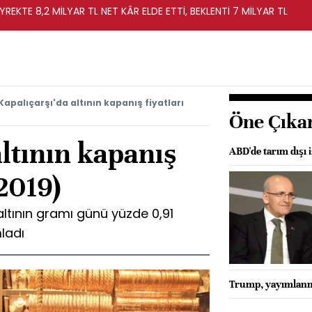
YREKTE 8,2 MİLYAR TL NET KÂR ELDE ETTİ, BEKLENTİ 7 MİLYAR TL
Kapalıçarşı'da altının kapanış fiyatları
Öne Çıka
altının kapanış
ABD'de tarım dışı i
.2019)
altının gramı günü yüzde 0,91
ladı
Trump, yayımlanma