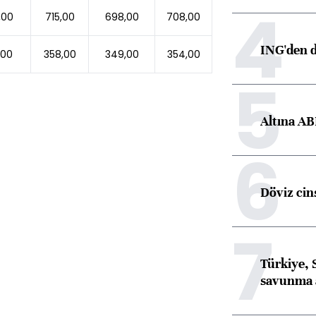
4
,00
715,00
698,00
708,00
ING'den d
,00
358,00
349,00
354,00
5
Altına AB
6
Döviz cins
7
Türkiye, 
savunma 