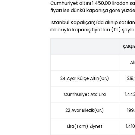
Cumhuriyet altını 1.450,00 liradan sa
fiyatı ise dünkü kapanışa göre yüzde 
İstanbul Kapalıçarşı'da alınıp satılan
itibarıyla kapanış fiyatları (TL) şöyle
ÇARŞ
Al
24 Ayar Külçe Altın(Gr.)
218
Cumhuriyet Ata Lira
1.44
22 Ayar Bilezik(Gr.)
199
Lira(Tam) Ziynet
1.41