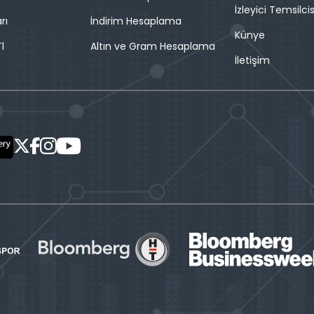
İzleyici Temsilcis
rı
İndirim Hesaplama
Künye
l
Altın ve Gram Hesaplama
İletişim