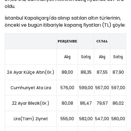
oldu.
İstanbul Kapalıçarşı'da alınıp satılan altın türlerinin,
önceki ve bugün itibariyle kapanış fiyatları (TL) şöyle:
PERŞEMBE
CUMA
Alış
Satış
Alış
Satış
24 Ayar Külçe Altın(Gr.)
88,00
88,35
87,55
87,90
Cumhuriyet Ata Lira
576,00
599,00
567,00
597,00
22 Ayar Bilezik(Gr.)
80,08
86,47
79,67
86,02
Lira(Tam) Ziynet
556,00
582,00
547,00
580,00