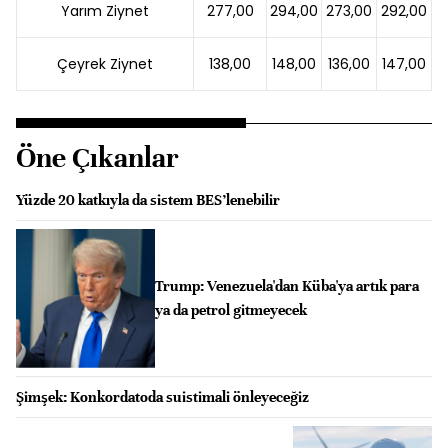
Yarım Ziynet
277,00
294,00
273,00
292,00
Çeyrek Ziynet
138,00
148,00
136,00
147,00
Öne Çıkanlar
Yüzde 20 katkıyla da sistem BES’lenebilir
Trump: Venezuela'dan Küba'ya artık para
ya da petrol gitmeyecek
Şimşek: Konkordatoda suistimali önleyeceğiz