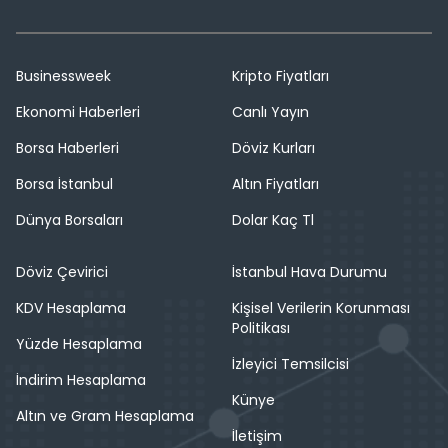
Businessweek
Kripto Fiyatları
Ekonomi Haberleri
Canlı Yayın
Borsa Haberleri
Döviz Kurları
Borsa İstanbul
Altın Fiyatları
Dünya Borsaları
Dolar Kaç Tl
Döviz Çevirici
İstanbul Hava Durumu
KDV Hesaplama
Kişisel Verilerin Korunması
Politikası
Yüzde Hesaplama
İzleyici Temsilcisi
İndirim Hesaplama
Künye
Altın ve Gram Hesaplama
İletişim