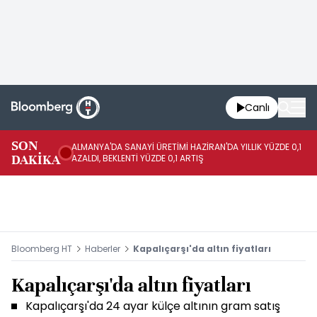
Canlı
SON
ALMANYA'DA SANAYİ ÜRETİMİ HAZİRAN'DA YILLIK YÜZDE 0,1
AL
DAKİKA
AZALDI, BEKLENTİ YÜZDE 0,1 ARTIŞ
AR
Bloomberg HT
Haberler
Kapalıçarşı'da altın fiyatları
Kapalıçarşı'da altın fiyatları
Kapalıçarşı'da 24 ayar külçe altının gram satış