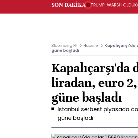
SON DAKİKA
TRUMP: WARSH OLDUKÇ
Bloomberg HT
Haberler
Kapalıçarşı'da d
güne başladı
Kapalıçarşı'da 
liradan, euro 2
güne başladı
İstanbul serbest piyasada dol
güne başladı