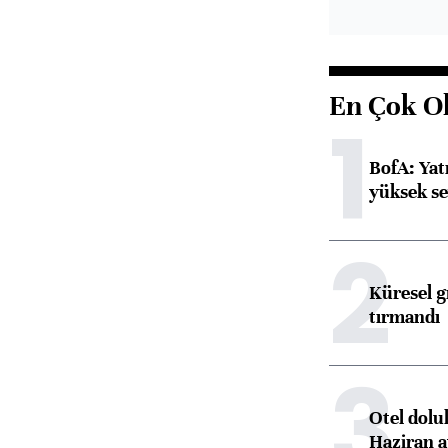
En Çok O
1
BofA: Yatı
yüksek se
2
Küresel gı
tırmandı
3
Otel dolu
Haziran a