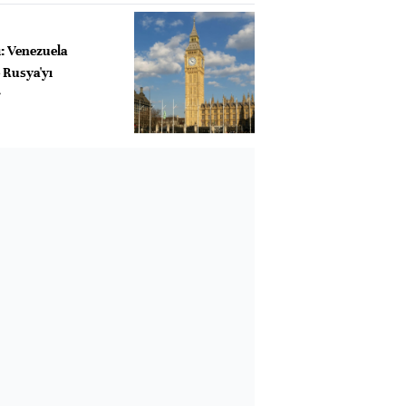
ı: Venezuela
 Rusya'yı
r