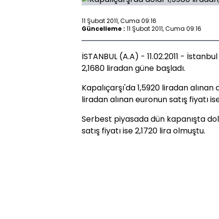
11 Şubat 2011, Cuma 09:16
Güncelleme :
11 Şubat 2011, Cuma 09:16
İSTANBUL (A.A) - 11.02.2011 - İstanbu
2,1680 liradan güne başladı.
Kapalıçarşı'da 1,5920 liradan alınan do
liradan alınan euronun satış fiyatı ise
Serbest piyasada dün kapanışta dolar
satış fiyatı ise 2,1720 lira olmuştu.