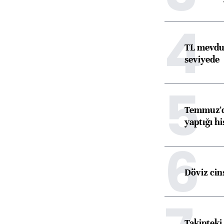
4
TL mevdua
seviyede
5
Temmuz'da
yaptığı hi
6
Döviz cins
Takipteki 