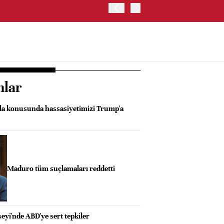
TRUMP: FAİZ ARTIRIMI 
nlar
la konusunda hassasiyetimizi Trump'a
Maduro tüm suçlamaları reddetti
yi'nde ABD'ye sert tepkiler