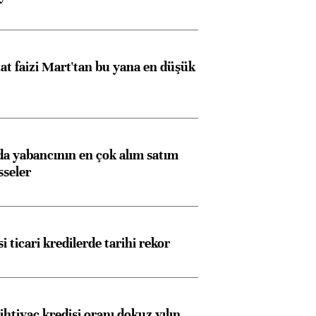
t faizi Mart'tan bu yana en düşük
 yabancının en çok alım satım
sseler
i ticari kredilerde tarihi rekor
ihtiyaç kredisi oranı dokuz yılın