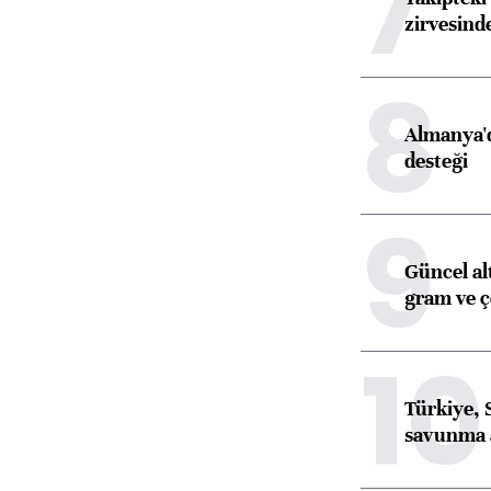
7
zirvesind
8
Almanya'd
desteği
9
Güncel al
gram ve ç
10
Türkiye, 
savunma 