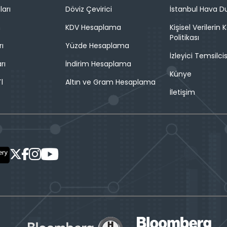
ları
Döviz Çevirici
İstanbul Hava 
n
KDV Hesaplama
Kişisel Verilerin
Politikası
rı
Yüzde Hesaplama
İzleyici Temsilcis
rı
İndirim Hesaplama
Künye
l
Altın ve Gram Hesaplama
İletişim