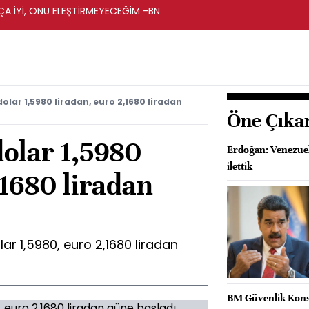
A İYİ, ONU ELEŞTİRMEYECEĞİM -BN
olar 1,5980 liradan, euro 2,1680 liradan
Öne Çıka
dolar 1,5980
Erdoğan: Venezue
ilettik
,1680 liradan
ar 1,5980, euro 2,1680 liradan
BM Güvenlik Konse