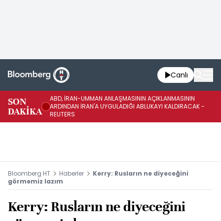
Canlı
ABD, İRAN-UMMAN ANLAŞMASININ AÇIKLANMASININ
AB
SON
ARDINDAN İRAN'A UYGULADIĞI ABLUKAYI KALDIRACAK -
GE
DAKİKA
REUTERS
UY
Bloomberg HT
Haberler
Kerry: Rusların ne diyeceğini
görmemiz lazım
Kerry: Rusların ne diyeceğini