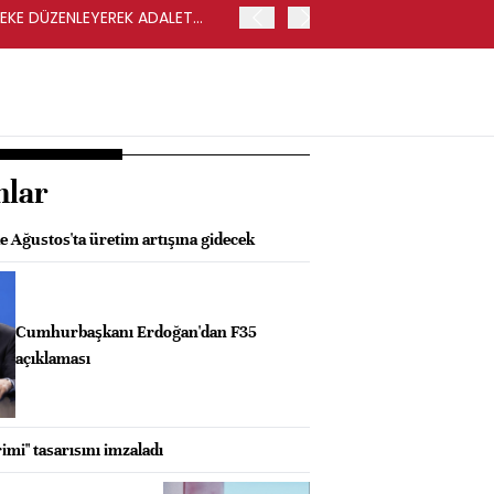
LEKE DÜZENLEYEREK ADALET
YENİ PARTİ GENEL BAŞKA
nlar
 Ağustos'ta üretim artışına gidecek
Cumhurbaşkanı Erdoğan'dan F35
açıklaması
imi" tasarısını imzaladı