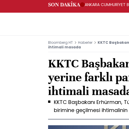
SON DAKİKA
ANKARA CUMHURİYET BA
BAKANLIĞINA GÖNDERD
Bloomberg HT
Haberler
KKTC Başbakanı 
ihtimali masada
KKTC Başbakan
yerine farklı pa
ihtimali masad
KKTC Başbakanı Erhürman, Türk 
birimine geçilmesi ihtimalin