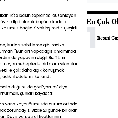
anlık'ta basın toplantısı düzenleyen
En Çok O
1
izle ilgili olarak bugüne kadarki
z kolumuz bağlıdır' yaklaşımıdır. Çeşitli
Resmi Ga
e, kurları sabitleme gibi radikal
hürman, "Bunları yapacağız anlamında
dim de yapayım değil. Biz TL'nin
olmayan sebeplerle birtakım sıkıntılar
yeti ile çok daha açık konuşmak
ık" ifadelerini kullandı.
htimal olduğunu da görüyorum" diye
rhürman, şunları kaydetti:
 yan yana koyduğumuzda durum ortada.
mak zorundayız. Bizde 21 günde bir olan
ar. Döviz ve petrol fiyatlarının