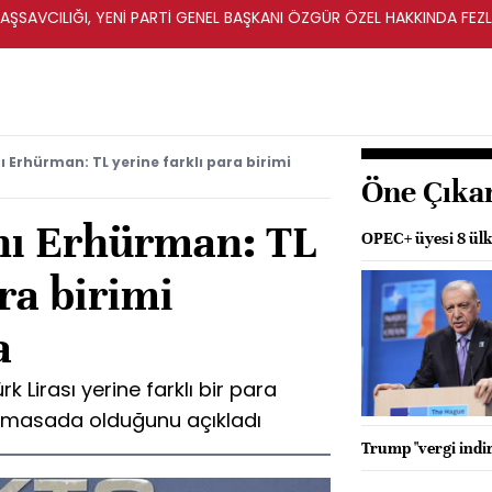
ŞSAVCILIĞI, YENİ PARTİ GENEL BAŞKANI ÖZGÜR ÖZEL HAKKINDA FEZ
İ
Erhürman: TL yerine farklı para birimi
Öne Çıka
ı Erhürman: TL
OPEC+ üyesi 8 ülke
ra birimi
a
Lirası yerine farklı bir para
in masada olduğunu açıkladı
Trump "vergi indir