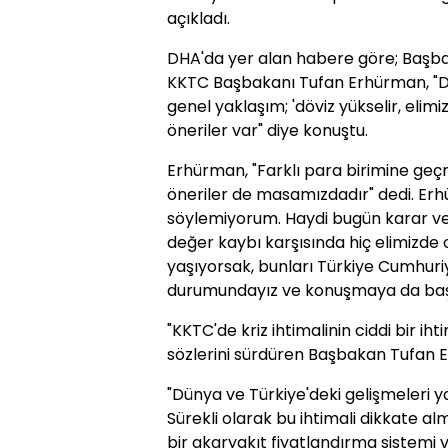
açıkladı.
DHA'da yer alan habere göre; Başbak
KKTC Başbakanı Tufan Erhürman, "Döv
genel yaklaşım; 'döviz yükselir, elimi
öneriler var" diye konuştu.
Erhürman, "Farklı para birimine geçm
öneriler de masamızdadır" dedi. Er
söylemiyorum. Haydi bugün karar ver
değer kaybı karşısında hiç elimizde 
yaşıyorsak, bunları Türkiye Cumhuri
durumundayız ve konuşmaya da başlad
"KKTC'de kriz ihtimalinin ciddi bir i
sözlerini sürdüren Başbakan Tufan E
"Dünya ve Türkiye'deki gelişmeleri
Sürekli olarak bu ihtimali dikkate al
bir akaryakıt fiyatlandırma sistemi v