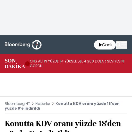
Canlı
SK
SON
ONS ALTIN YÜZDE 1,4 YÜKSELİŞLE 4.300 DOLAR SEVİYESİNİ
GE
DAKİKA
GÖRDÜ
DO
Bloomberg HT
Haberler
Konutta KDV oranı yüzde 18'den
yüzde 8'e indirildi
Konutta KDV oranı yüzde 18'den