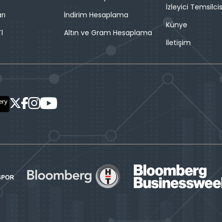
İzleyici Temsilcis
rı
İndirim Hesaplama
Künye
l
Altın ve Gram Hesaplama
İletişim