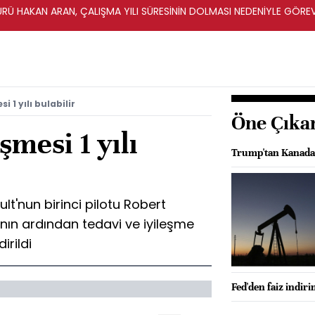
ÜRÜ HAKAN ARAN, ÇALIŞMA YILI SÜRESİNİN DOLMASI NEDENİYLE GÖRE
i 1 yılı bulabilir
Öne Çıka
şmesi 1 yılı
Trump'tan Kanada'y
lt'nun birinci pilotu Robert
anın ardından tedavi ve iyileşme
dirildi
Fed'den faiz indiri