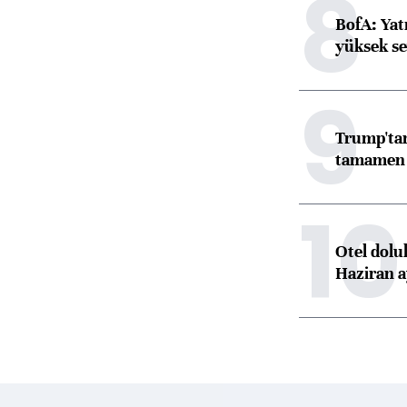
8
BofA: Yatı
yüksek se
9
Trump'tan
tamamen o
10
Otel dolu
Haziran a