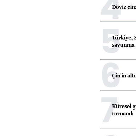
4
Döviz cins
5
Türkiye, 
savunma 
6
Çin'in alt
7
Küresel gı
tırmandı