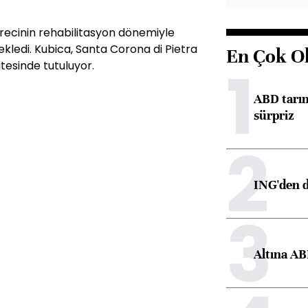
sürecinin rehabilitasyon dönemiyle
e ekledi. Kubica, Santa Corona di Pietra
En Çok O
1
tesinde tutuluyor.
ABD tarım
sürpriz
2
ING'den d
3
Altına AB