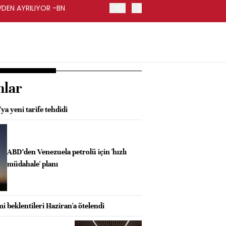
VDEN AYRILIYOR -BN
İŞ BANKASI GENEL MÜDÜR
nlar
a yeni tarife tehdidi
ABD’den Venezuela petrolü için 'hızlı
müdahale' planı
mi beklentileri Haziran'a ötelendi