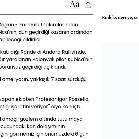
Endeks nereye, se
 Seçkin - Formula 1 takımlarından
bica'nın, dün geçirdiği kazanın ardından
bileceği bildirildi.
katıldığı Ronde di Andora Rallisi'nde,
ğır yaralanan Polonyalı pilot Kubica'nın
sorunsuz geçirdiği açıklandı.
ği ameliyatın, yaklaşık 7 saat sürdüğü
apan ekipten Profesör Igor Rossello,
tiği işaretini veriyor'' diye konuştu.
ol amaçlı gözlem altında tutulmaya
Vücudundaki kan dolaşımının
iğini görmemiz için önümüzdeki 6 gün