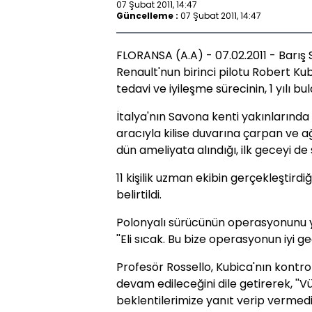
07 Şubat 2011, 14:47
Güncelleme :
07 Şubat 2011, 14:47
FLORANSA (A.A) - 07.02.2011 - Barış
Renault'nun birinci pilotu Robert Ku
tedavi ve iyileşme sürecinin, 1 yılı bula
İtalya'nın Savona kenti yakınlarında 
aracıyla kilise duvarına çarpan ve a
dün ameliyata alındığı, ilk geceyi de 
11 kişilik uzman ekibin gerçekleştirdi
belirtildi.
Polonyalı sürücünün operasyonunu y
''Eli sıcak. Bu bize operasyonun iyi geç
Profesör Rossello, Kubica'nın kontr
devam edileceğini dile getirerek, ''
beklentilerimize yanıt verip vermed