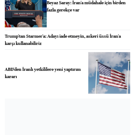
Beyaz Saray: İran'a müdahale için birden
fazla gerekçe var
Trump'tan Starmer'a: Adayı iade etmeyin, askeri üssü İran'a
karşı kullanabiliriz
ABD'den İranlı yetkililere yeni yaptırım
kararı