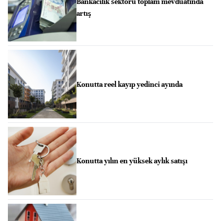
Bankacılık sektörü toplam mevduatında
artış
Konutta reel kayıp yedinci ayında
Konutta yılın en yüksek aylık satışı