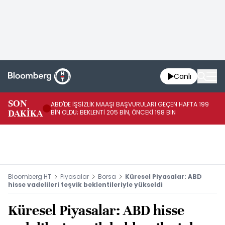
Canlı
SON
ABD'DE İŞSİZLİK MAAŞI BAŞVURULARI GEÇEN HAFTA 199
FE
DAKİKA
BİN OLDU; BEKLENTİ 205 BİN, ÖNCEKİ 198 BİN
İL
Bloomberg HT
Piyasalar
Borsa
Küresel Piyasalar: ABD
hisse vadelileri teşvik beklentileriyle yükseldi
Küresel Piyasalar: ABD hisse