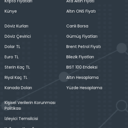
Kripto Fiyatları
Ata Altın Fiyatı
Künye
Altın ONS Fiyatı
Döviz Kurları
Canlı Borsa
Döviz Çevirici
Gümüş Fiyatları
Dolar TL
Brent Petrol Fiyatı
Euro TL
Bilezik Fiyatları
Sterin Kaç TL
BIST 100 Endeksi
Riyal Kaç TL
Altın Hesaplama
Kanada Doları
Yüzde Hesaplama
Kişisel Verilerin Korunması
Politikası
İzleyici Temsilcisi