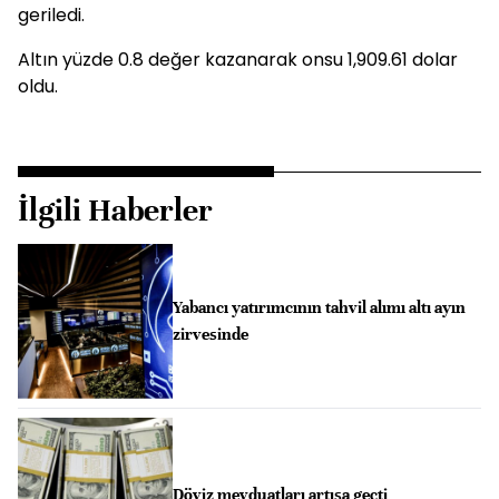
geriledi.
Altın yüzde 0.8 değer kazanarak onsu 1,909.61 dolar
oldu.
İlgili Haberler
Yabancı yatırımcının tahvil alımı altı ayın
zirvesinde
Döviz mevduatları artışa geçti