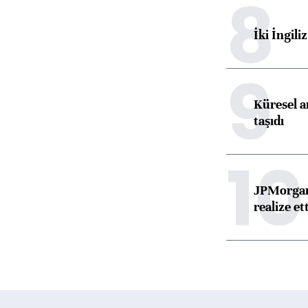
8
İki İngili
9
Küresel ar
taşıdı
10
JPMorgan
realize ett