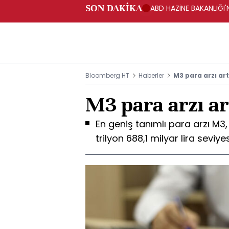
SON DAKİKA
ABD HAZİNE BAKANLIĞI'N
Bloomberg HT
Haberler
M3 para arzı art
M3 para arzı ar
En geniş tanımlı para arzı M3,
trilyon 688,1 milyar lira seviye