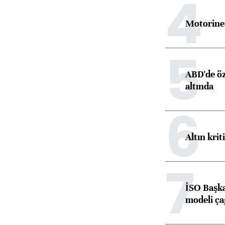
4
Motorine 
5
ABD'de öz
altında
6
Altın krit
7
İSO Başka
modeli ça