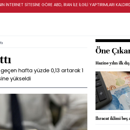
IN İNTERNET SİTESİNE GÖRE ABD, İRAN İLE İLGİLİ YAPTIRIMLARI KALDI
tı
Öne Çıka
ttı
Hazine yılın ilk d
 geçen hafta yüzde 0,13 artarak 1
sine yükseldi
İhracat iklimi beş