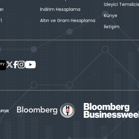
İzleyici Temsilcis
rı
İndirim Hesaplama
Künye
l
Altın ve Gram Hesaplama
İletişim