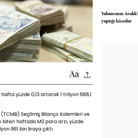
Yabancının Aralık'
yaptığı hisseler
hafta yüzde 0,13 artarak 1 trilyon 688,1
(TCMB) Seçilmiş Bilanço Kalemleri ve
le biten haftada M3 para arzı, yüzde
lyon 961 bin liraya çıktı.