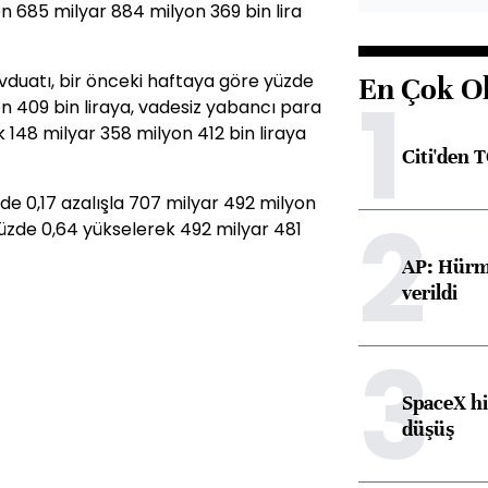
yon 685 milyar 884 milyon 369 bin lira
uatı, bir önceki haftaya göre yüzde
En Çok O
1
n 409 bin liraya, vadesiz yabancı para
148 milyar 358 milyon 412 bin liraya
Citi'den 
de 0,17 azalışla 707 milyar 492 milyon
2
 yüzde 0,64 yükselerek 492 milyar 481
AP: Hürmü
verildi
3
SpaceX hi
düşüş