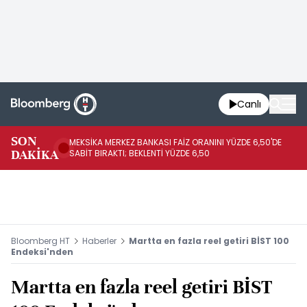
Canlı
SON
MEKSİKA MERKEZ BANKASI FAİZ ORANINI YÜZDE 6,50'DE
OY
DAKİKA
SABİT BIRAKTI; BEKLENTİ YÜZDE 6,50
AÇ
Bloomberg HT
Haberler
Martta en fazla reel getiri BİST 100
Endeksi'nden
Martta en fazla reel getiri BİST