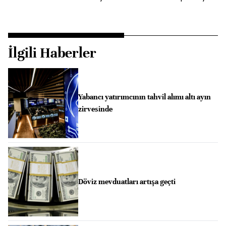
İlgili Haberler
Yabancı yatırımcının tahvil alımı altı ayın
zirvesinde
Döviz mevduatları artışa geçti