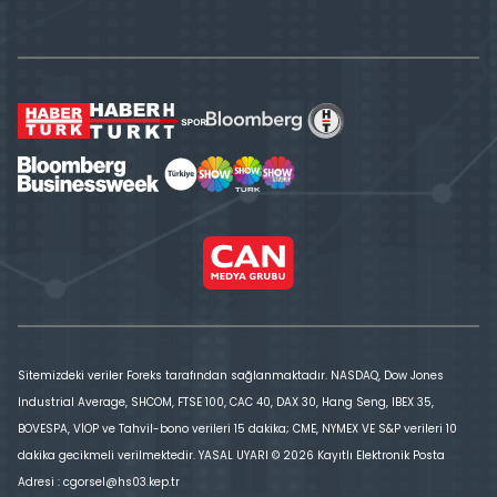
Sitemizdeki veriler Foreks tarafından sağlanmaktadır. NASDAQ, Dow Jones
Industrial Average, SHCOM, FTSE 100, CAC 40, DAX 30, Hang Seng, IBEX 35,
BOVESPA, VİOP ve Tahvil-bono verileri 15 dakika; CME, NYMEX VE S&P verileri 10
dakika gecikmeli verilmektedir. YASAL UYARI © 2026 Kayıtlı Elektronik Posta
Adresi : cgorsel@hs03.kep.tr