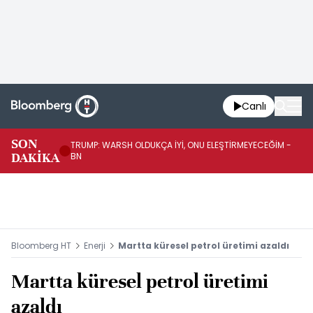
Canlı
SON
TRUMP: WARSH OLDUKÇA İYİ, ONU ELEŞTİRMEYECEĞİM -
TR
DAKİKA
BN
KA
Bloomberg HT
Enerji
Martta küresel petrol üretimi azaldı
Martta küresel petrol üretimi
azaldı